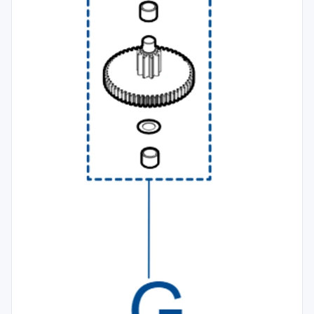
Spojovací
materiál
%
Zľava