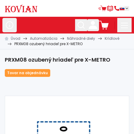
Úvod
Automatizácia
Náhradné diely
Krídlové
Nerezové
polotovary
PRXM08 ozubený hriadeľ pre X-METRO
Hliníkové
polotovary
PRXM08 ozubený hriadeľ pre X-METRO
Kované
polotovary
Tovar na objednávku
Zábradlia a
madlá
Bránové
systémy
Automatizácia
Dom, dielňa,
záhrada
Hutnícky
materiál