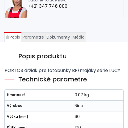
Odborné poradenstvo
+421
347 746 006
Popis
Parametre
Dokumenty
Média
Popis produktu
PORTOS držiak pre fotobunky BF/majáky série LUCY
Technické parametre
0.07 kg
Hmotnosť
Nice
Výrobca
60
Výška
[mm]
100
Dĺžka
[mm]