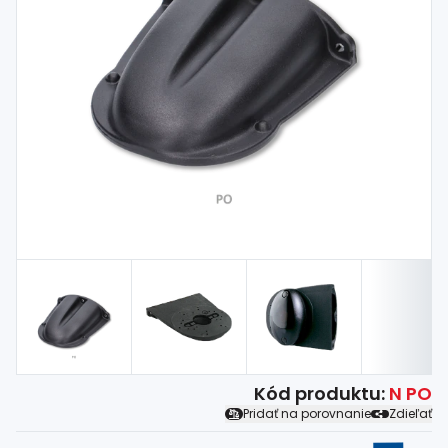
Spojovací
materiál
%
Zľava
Kód produktu:
N PO
Pridať na porovnanie
Zdieľať