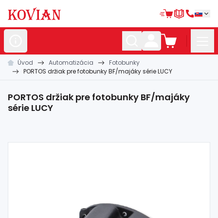
Úvod
Automatizácia
Fotobunky
Nerezové
polotovary
PORTOS držiak pre fotobunky BF/majáky série LUCY
Hliníkové
polotovary
PORTOS držiak pre fotobunky BF/majáky
Kované
polotovary
série LUCY
Zábradlia a
madlá
Bránové
systémy
Automatizácia
Dom, dielňa,
záhrada
Hutnícky
materiál