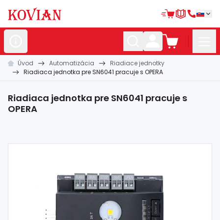
Úvod
Automatizácia
Riadiace jednotky
Nerezové
polotovary
Riadiaca jednotka pre SN6041 pracuje s OPERA
Hliníkové
polotovary
Riadiaca jednotka pre SN6041 pracuje s
Kované
polotovary
OPERA
Zábradlia a
madlá
Bránové
systémy
Automatizácia
Dom, dielňa,
záhrada
Hutnícky
materiál