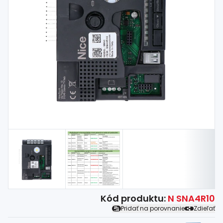
Spojovací
materiál
%
Zľava
Kód produktu:
N SNA4R10
Pridať na porovnanie
Zdieľať