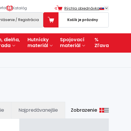
rtal
Katalóg
Rýchla objednávka
ihlásenie / Registrácia
Košík je prázdny
, dielňa,
Hutnícky
Spojovací
%
rada
materiál
materiál
Zľava
Zobrazenie
ie
Najpredávanejšie