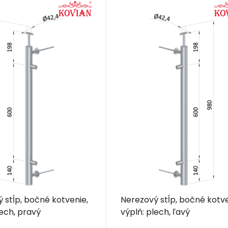
 stĺp, bočné kotvenie,
Nerezový stĺp, bočné kotve
lech, pravý
výplň: plech, ľavý