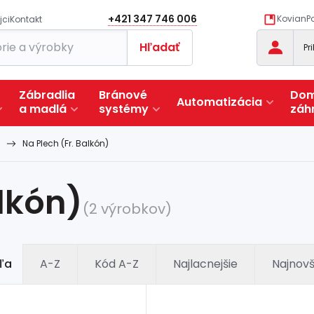
+421 347 746 006
KovianPo
jci
Kontakt
Hľadať
Pr
Zábradlia
Bránové
Dom
Automatizácia
a
madlá
systémy
záh
Na Plech (Fr. Balkón)
alkón)
(2 výrobkov)
ľa
A-Z
Kód A-Z
Najlacnejšie
Najnovš