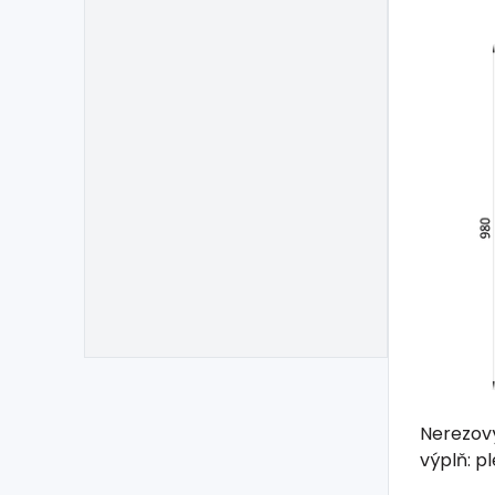
Nerezový
výplň: p