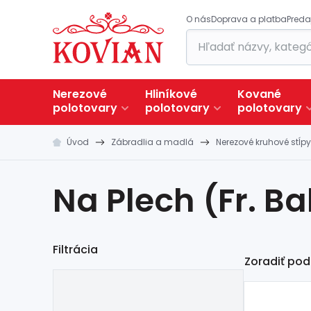
O nás
Doprava a platba
Preda
Nerezové
Hliníkové
Kované
polotovary
polotovary
polotovary
Úvod
Zábradlia a madlá
Nerezové kruhové stĺpy
Na Plech (Fr. B
Filtrácia
Zoradiť pod