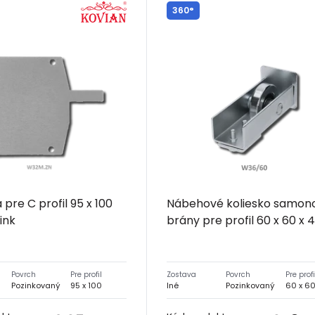
360°
 pre C profil 95 x 100
Nábehové koliesko samon
ink
brány pre profil 60 x 60 x
Povrch
Pre profil
Zostava
Povrch
Pre profi
Pozinkovaný
95 x 100
Iné
Pozinkovaný
60 x 6