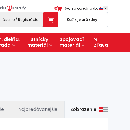
rtal
Katalóg
Rýchla objednávka
ihlásenie / Registrácia
Košík je prázdny
, dielňa,
Hutnícky
Spojovací
%
rada
materiál
materiál
Zľava
Zobrazenie
ie
Najpredávanejšie