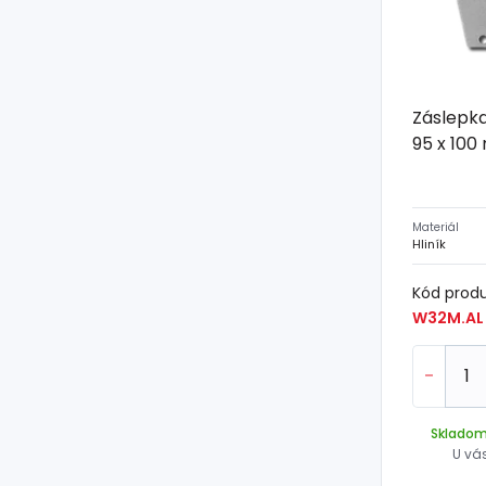
Záslepka
95 x 10
Materiál
Hliník
Kód prod
W32M.AL
-
Sklado
U vá