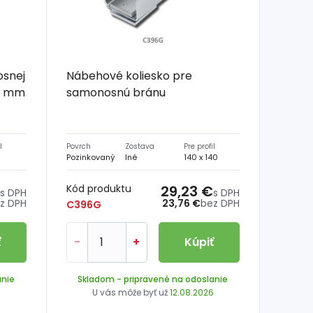
osnej
Nábehové koliesko pre
 4 mm
samonosnú bránu
l
Povrch
Zostava
Pre profil
Pozinkovaný
Iné
140 x 140
Kód produktu
29,23 €
s DPH
s DPH
z DPH
23,76 €
bez DPH
C396G
ť
-
+
Kúpiť
anie
Skladom
- pripravené na odoslanie
6
U vás môže byť už
12.08.2026