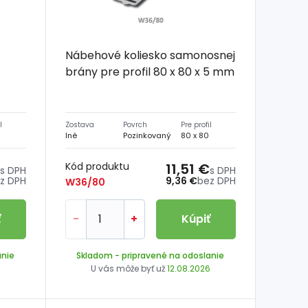
-
Nábehové koliesko samonosnej
brány pre profil 80 x 80 x 5 mm
l
Zostava
Povrch
Pre profil
Iné
Pozinkovaný
80 x 80
Kód produktu
11,51 €
s DPH
s DPH
z DPH
9,36 €
bez DPH
W36/80
ť
-
+
Kúpiť
anie
Skladom
- pripravené na odoslanie
6
U vás môže byť už
12.08.2026