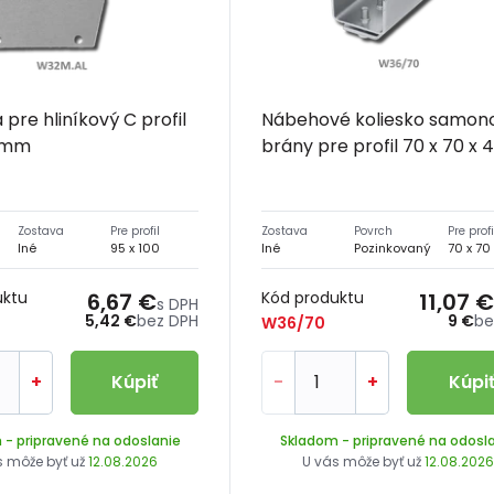
 pre hliníkový C profil
Nábehové koliesko samon
0 mm
brány pre profil 70 x 70 x
Zostava
Pre profil
Zostava
Povrch
Pre profi
Iné
95 x 100
Iné
Pozinkovaný
70 x 70
uktu
6,67 €
Kód produktu
11,07 €
s DPH
5,42 €
bez DPH
9 €
be
W36/70
+
Kúpiť
-
+
Kúpi
m
- pripravené na odoslanie
Skladom
- pripravené na odosl
s môže byť už
12.08.2026
U vás môže byť už
12.08.202