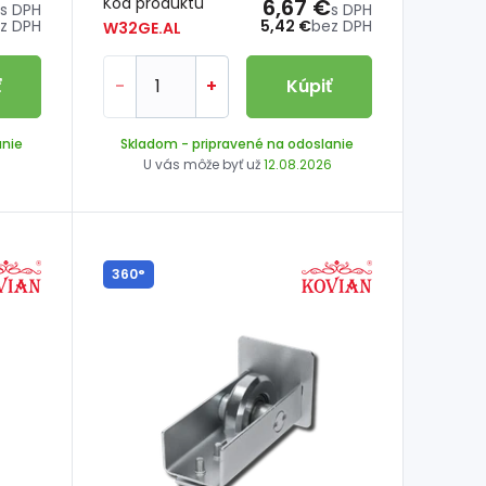
Kód produktu
6,67 €
s DPH
s DPH
z DPH
5,42 €
bez DPH
W32GE.AL
ť
-
+
Kúpiť
anie
Skladom
- pripravené na odoslanie
6
U vás môže byť už
12.08.2026
360°