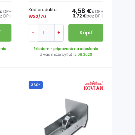
Kód produktu
4,58 €
s DPH
s DPH
z DPH
3,72 €
bez DPH
W32/70
ť
-
+
Kúpiť
anie
Skladom
- pripravené na odoslanie
6
U vás môže byť už
12.08.2026
360°