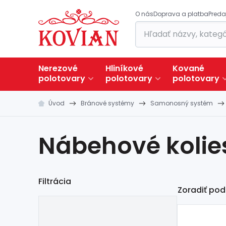
O nás
Doprava a platba
Preda
Nerezové
Hliníkové
Kované
polotovary
polotovary
polotovary
Úvod
Bránové systémy
Samonosný systém
Nábehové kolie
Filtrácia
Zoradiť pod