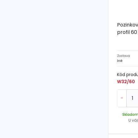
Pozinkov
profil 6
Zostava
Iné
Kód prod
W32/60
-
Sklado
U vá