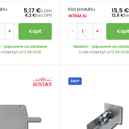
uktu
5,17 €
Kód produktu
15,5 €
s DPH
4,2 €
bez DPH
12,6 €
be
W36M.AL
+
Kúpiť
-
+
Kúpi
m
- pripravené na odoslanie
Skladom
- pripravené na odosl
s môže byť už
12.08.2026
U vás môže byť už
12.08.202
360°