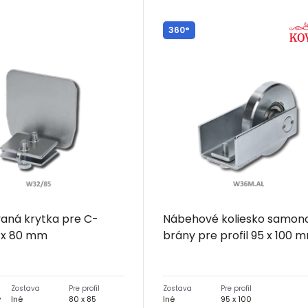
360°
aná krytka pre C-
Nábehové koliesko samon
5 x 80 mm
brány pre profil 95 x 100 
Zostava
Pre profil
Zostava
Pre profil
ý
Iné
80 x 85
Iné
95 x 100