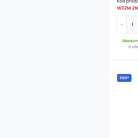
Kód prod
W32M.ZN
-
Sklado
U vá
360°