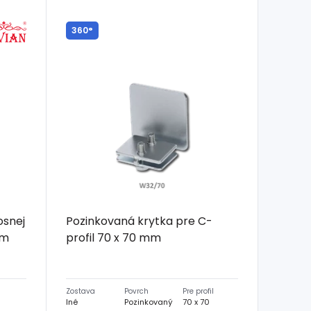
360°
osnej
Pozinkovaná krytka pre C-
mm
profil 70 x 70 mm
Zostava
Povrch
Pre profil
Iné
Pozinkovaný
70 x 70