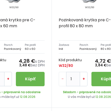
aná krytka pre C-
Pozinkovaná krytka pre C
0 x 60 mm
profil 80 x 80 mm
Povrch
Pre profil
Zostava
Povrch
Pre profi
Pozinkovaný
60 x 60
Iné
Pozinkovaný
80 x 80
uktu
4,28 €
Kód produktu
4,72 €
s DPH
3,48 €
bez DPH
3,84 €
be
W32/80
+
Kúpiť
-
+
Kúpi
m
- pripravené na odoslanie
Skladom
- pripravené na odosl
s môže byť už
12.08.2026
U vás môže byť už
12.08.202