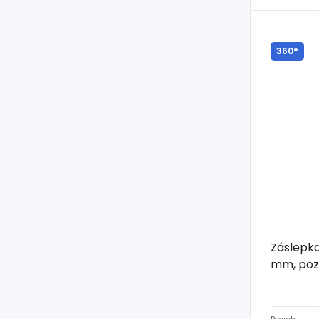
360°
Záslepka
mm, poz