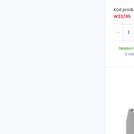
Kód prod
W32/85
-
Sklado
U vá