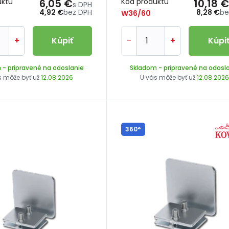
uktu
6,05 €
Kód produktu
10,18 €
s DPH
4,92 €
bez DPH
8,28 €
be
W36/60
+
Kúpiť
-
+
Kúpi
m
- pripravené na odoslanie
Skladom
- pripravené na odosl
s môže byť už
12.08.2026
U vás môže byť už
12.08.202
360°