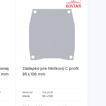
osnej
Záslepka pre hliníkový C profil
 4 mm
95 x 106 mm
l
Materiál
Pre profil
0
Hliník
95 x 106