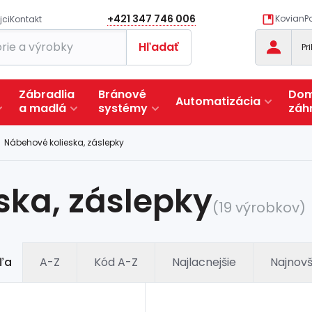
+421 347 746 006
KovianPo
jci
Kontakt
Hľadať
Pr
Zábradlia
Bránové
Dom
Automatizácia
a
madlá
systémy
záh
Nábehové kolieska, záslepky
ska, záslepky
(19 výrobkov)
ľa
A-Z
Kód A-Z
Najlacnejšie
Najnovš