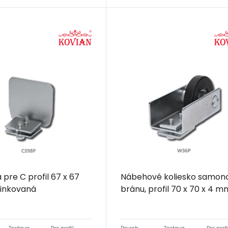
 pre C profil 67 x 67
Nábehové koliesko samon
inkovaná
bránu, profil 70 x 70 x 4 m