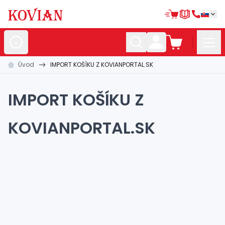
Úvod
IMPORT KOŠÍKU Z KOVIANPORTAL.SK
Nerezové
polotovary
Hliníkové
polotovary
IMPORT KOŠÍKU Z
Kované
polotovary
KOVIANPORTAL.SK
Zábradlia a
madlá
Bránové
systémy
Automatizácia
Dom, dielňa,
záhrada
Hutnícky
materiál