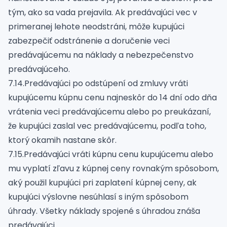
tým, ako sa vada prejavila. Ak predávajúci vec v
primeranej lehote neodstráni, môže kupujúci
zabezpečiť odstránenie a doručenie veci
predávajúcemu na náklady a nebezpečenstvo
predávajúceho.
7.14.Predávajúci po odstúpení od zmluvy vráti
kupujúcemu kúpnu cenu najneskôr do 14 dní odo dňa
vrátenia veci predávajúcemu alebo po preukázaní,
že kupujúci zaslal vec predávajúcemu, podľa toho,
ktorý okamih nastane skôr.
7.15.Predávajúci vráti kúpnu cenu kupujúcemu alebo
mu vyplatí zľavu z kúpnej ceny rovnakým spôsobom,
aký použil kupujúci pri zaplatení kúpnej ceny, ak
kupujúci výslovne nesúhlasí s iným spôsobom
úhrady. Všetky náklady spojené s úhradou znáša
predávajúci.