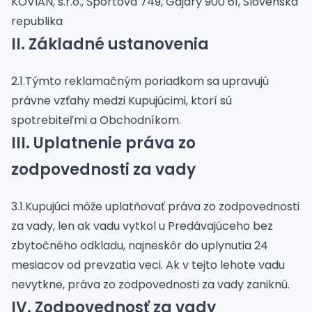
KOVIAN, s.r.o., Športová 749, Gajary 900 61, Slovenská
republika
II. Základné ustanovenia
2.1.Týmto reklamačným poriadkom sa upravujú
právne vzťahy medzi Kupujúcimi, ktorí sú
spotrebiteľmi a Obchodníkom.
III. Uplatnenie práva zo
zodpovednosti za vady
3.1.Kupujúci môže uplatňovať práva zo zodpovednosti
za vady, len ak vadu vytkol u Predávajúceho bez
zbytočného odkladu, najneskôr do uplynutia 24
mesiacov od prevzatia veci. Ak v tejto lehote vadu
nevytkne, práva zo zodpovednosti za vady zaniknú.
IV. Zodpovednosť za vady