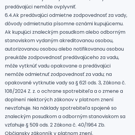
predávajúci nemôže ovplyvniť.
6.4.Ak predávajúci odmietne zodpovednosť za vady,
dôvody odmietnutia písomne oznámi kupujúcemu.
Ak kupujúci znaleckým posudkom alebo odborným
stanoviskom vydaným akreditovanou osobou,
autorizovanou osobou alebo notifikovanou osobou
preukáže zodpovednosť predávajúceho za vadu,
môže vytknúť vadu opakovane a predávajúci
nemôže odmietnuť zodpovednosť za vadu; na
opakované vytknutie vady sa § 621 ods. 3, Zákona č.
108/2024 Z. z. o ochrane spotrebiteľa a o zmene a
doplnení niektorých zákonov v platnom znení
nevzťahuje. Na náklady spotrebiteľa spojené so
znaleckým posudkom a odborným stanoviskom sa
vzťahuje § 509 ods. 2 Zákona č. 40/1964 Zb.
Občiansky zákonník v platnom znení.