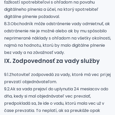
ťažkostí spotrebiteľovi s ohľadom na povahu
digitálneho plnenia a účel, na ktorý spotrebiteľ
digitálne plnenie požadoval.
8.3.Obchodník môže odstránenie vady odmietnuť, ak
odstránenie nie je možné alebo ak by mu spôsobilo
neprimerané náklady s ohľadom na všetky okolnosti,
najmä na hodnotu, ktorú by malo digitálne plnenie
bez vady a na závažnosť vady.
IX. Zodpovednosť za vady služby
9.1.Zhotoviteľ zodpovedá za vady, ktoré má vec pri jej
prevzatí objednávateľom.
9.2.Ak sa vada prejaví do uplynutia 24 mesiacov odo
dňa, kedy si mal objednávateľ vec prevziať,
predpokladá sa, že ide o vadu, ktorú mala vec už v
čase prevzatia. To neplatí, ak sa preukáže opak