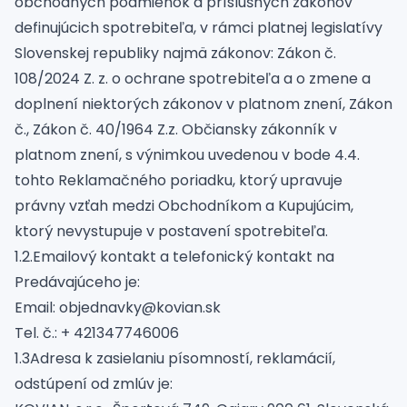
obchodných podmienok a príslušných zákonov
definujúcich spotrebiteľa, v rámci platnej legislatívy
Slovenskej republiky najmä zákonov: Zákon č.
108/2024 Z. z. o ochrane spotrebiteľa a o zmene a
doplnení niektorých zákonov v platnom znení, Zákon
č., Zákon č. 40/1964 Z.z. Občiansky zákonník v
platnom znení, s výnimkou uvedenou v bode 4.4.
tohto Reklamačného poriadku, ktorý upravuje
právny vzťah medzi Obchodníkom a Kupujúcim,
ktorý nevystupuje v postavení spotrebiteľa.
1.2.Emailový kontakt a telefonický kontakt na
Predávajúceho je:
Email: objednavky@kovian.sk
Tel. č.: + 421347746006
1.3Adresa k zasielaniu písomností, reklamácií,
odstúpení od zmlúv je: