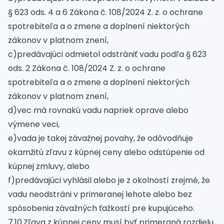
§ 623 ods. 4 a 6 Zákona č. 108/2024 Z. z. o ochrane
spotrebiteľa a o zmene a doplnení niektorých
zákonov v platnom znení,
c)predávajúci odmietol odstrániť vadu podľa § 623
ods. 2 Zákona č. 108/2024 Z. z. o ochrane
spotrebiteľa a o zmene a doplnení niektorých
zákonov v platnom znení,
d)vec má rovnakú vadu napriek oprave alebo
výmene veci,
e)vada je takej závažnej povahy, že odôvodňuje
okamžitú zľavu z kúpnej ceny alebo odstúpenie od
kúpnej zmluvy, alebo
f)predávajúci vyhlásil alebo je z okolností zrejmé, že
vadu neodstráni v primeranej lehote alebo bez
spôsobenia závažných ťažkostí pre kupujúceho.
7.10.Zľava z kúpnej ceny musí byť primeraná rozdielu