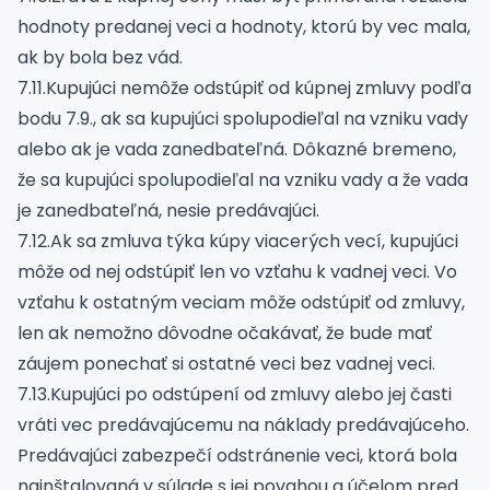
hodnoty predanej veci a hodnoty, ktorú by vec mala,
ak by bola bez vád.
7.11.Kupujúci nemôže odstúpiť od kúpnej zmluvy podľa
bodu 7.9., ak sa kupujúci spolupodieľal na vzniku vady
alebo ak je vada zanedbateľná. Dôkazné bremeno,
že sa kupujúci spolupodieľal na vzniku vady a že vada
je zanedbateľná, nesie predávajúci.
7.12.Ak sa zmluva týka kúpy viacerých vecí, kupujúci
môže od nej odstúpiť len vo vzťahu k vadnej veci. Vo
vzťahu k ostatným veciam môže odstúpiť od zmluvy,
len ak nemožno dôvodne očakávať, že bude mať
záujem ponechať si ostatné veci bez vadnej veci.
7.13.Kupujúci po odstúpení od zmluvy alebo jej časti
vráti vec predávajúcemu na náklady predávajúceho.
Predávajúci zabezpečí odstránenie veci, ktorá bola
nainštalovaná v súlade s jej povahou a účelom pred