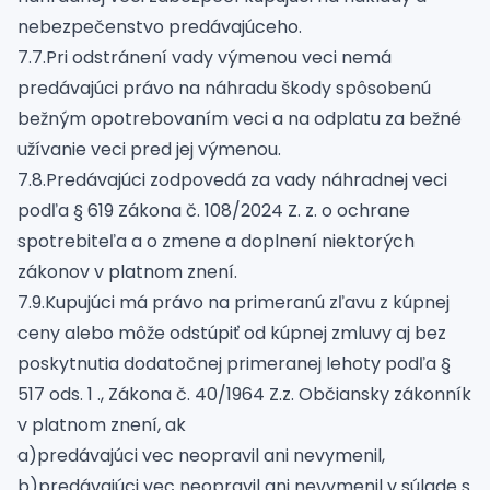
nebezpečenstvo predávajúceho.
7.7.Pri odstránení vady výmenou veci nemá
predávajúci právo na náhradu škody spôsobenú
bežným opotrebovaním veci a na odplatu za bežné
užívanie veci pred jej výmenou.
7.8.Predávajúci zodpovedá za vady náhradnej veci
podľa § 619 Zákona č. 108/2024 Z. z. o ochrane
spotrebiteľa a o zmene a doplnení niektorých
zákonov v platnom znení.
7.9.Kupujúci má právo na primeranú zľavu z kúpnej
ceny alebo môže odstúpiť od kúpnej zmluvy aj bez
poskytnutia dodatočnej primeranej lehoty podľa §
517 ods. 1 ., Zákona č. 40/1964 Z.z. Občiansky zákonník
v platnom znení, ak
a)predávajúci vec neopravil ani nevymenil,
b)predávajúci vec neopravil ani nevymenil v súlade s