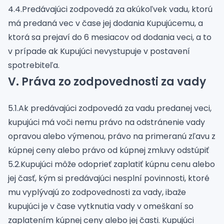
4.4.Predávajúci zodpovedá za akúkoľvek vadu, ktorú
má predaná vec v čase jej dodania Kupujúcemu, a
ktorá sa prejaví do 6 mesiacov od dodania veci, a to
v prípade ak Kupujúci nevystupuje v postavení
spotrebiteľa.
V. Práva zo zodpovednosti za vady
5.1.Ak predávajúci zodpovedá za vadu predanej veci,
kupujúci má voči nemu právo na odstránenie vady
opravou alebo výmenou, právo na primeranú zľavu z
kúpnej ceny alebo právo od kúpnej zmluvy odstúpiť
5.2.Kupujúci môže odoprieť zaplatiť kúpnu cenu alebo
jej časť, kým si predávajúci nesplní povinnosti, ktoré
mu vyplývajú zo zodpovednosti za vady, ibaže
kupujúci je v čase vytknutia vady v omeškaní so
zaplatením kúpnej ceny alebo jej časti. Kupujúci