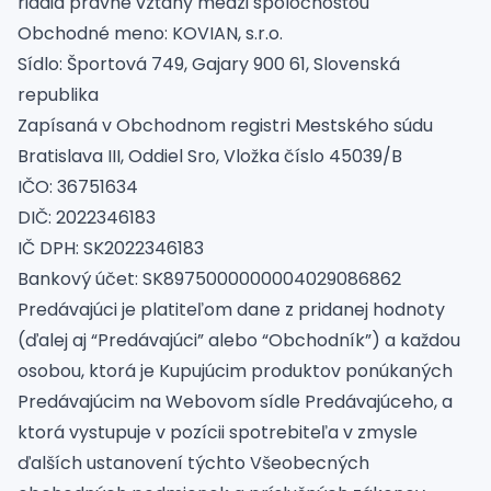
riadia právne vzťahy medzi spoločnosťou
Spojovací
materiál
Obchodné meno: KOVIAN, s.r.o.
%
Zľava
Sídlo: Športová 749, Gajary 900 61, Slovenská
republika
Zapísaná v Obchodnom registri Mestského súdu
Bratislava III, Oddiel Sro, Vložka číslo 45039/B
IČO: 36751634
DIČ: 2022346183
IČ DPH: SK2022346183
Bankový účet: SK8975000000004029086862
Predávajúci je platiteľom dane z pridanej hodnoty
(ďalej aj “Predávajúci” alebo “Obchodník”) a každou
osobou, ktorá je Kupujúcim produktov ponúkaných
Predávajúcim na Webovom sídle Predávajúceho, a
ktorá vystupuje v pozícii spotrebiteľa v zmysle
ďalších ustanovení týchto Všeobecných