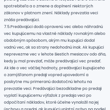
spotrebiteľa a o zmene a doplnení niektorých
zákonov v platnom znení. Náklady prevzatia veci
znáša predávajúci.
7.5.Predávajúci dodá opravenú vec alebo náhradnú
vec kupujúcemu na vlastné náklady rovnakým alebo
obdobným spôsobom, akým mu kupujúci dodal
vadnú vec, ak sa strany nedohodnú inak. Ak kupujúci
neprevezme vec v lehote šiestich mesiacov odo dňa,
kedy ju mal prevziať, môže predávajúci vec predať.
Ak ide o vec väčšej hodnoty, predávajúci kupujúceho
o zamýšľanom predaji vopred upovedomí a
poskytne mu primeranú dodatočnú lehotu na
prevzatie veci. Predávajúci bezodkladne po predaji
vyplatí kupujúcemu výťažok z predaja veci po
odpočítaní nákladov, ktoré účelne vynaložil na jej
úschovu a predaj, ak kupujúci uplatní právo na podiel