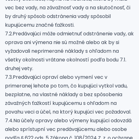
vec bez vady, na závažnosť vady a na skutočnosť, či
by druhý spôsob odstránenia vady spôsobil
kupujúcemu značné ťažkosti.
7.2.Predávajúci môže odmietnuť odstránenie vady, ak
oprava ani výmena nie sú možné alebo ak by si
vyžadovali neprimerané náklady s ohľadom na
všetky okolnosti vrátane okolností podľa bodu 7.1.
druhej vety.
7.3.Predávajúci opraví alebo vymení vec v
primeranej lehote po tom, čo kupujúci vytkol vadu,
bezplatne, na vlastné náklady a bez spôsobenia
závažných ťažkostí kupujúcemu s ohľadom na
povahu veci a účel, na ktorý kupujúci vec požadoval.
7.4.Na účely opravy alebo výmeny kupujúci odovzdá
alebo sprístupní vec predávajúcemu alebo osobe
podľa § 622 ods. 5 Zákona č. 108/2024 Z. z. o ochrane