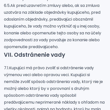
6.5.Ak pred uzavretím zmluvy alebo, ak sa zmluva
uzatvára na základe objednávky kupujúceho, pred
odoslaním objednávky, predávajúci oboznámil
kupujúceho, že vady možno vytknúť aj u inej osoby,
konanie alebo opomenutie tejto osoby sa na účely
zodpovednosti za vady považuje za konanie alebo
opomenutie predávajúceho.
VII. Odstránenie vady
7.1.Kupujúci má právo zvoliť si odstránenie vady
výmenou veci alebo opravou veci. Kupujúci si
nemôže zvoliť spôsob odstránenia vady, ktorý nie je
možný alebo ktorý by v porovnaní s druhým
spôsobom odstránenia vady spôsobil
predávajúcemu neprimerané náklady s ohľadom na
všetky okolnosti, najmä na hodnotu, ktorú by mala