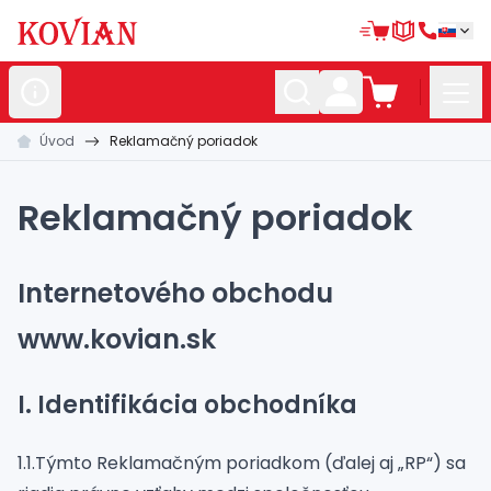
Úvod
Reklamačný poriadok
Nerezové
polotovary
Hliníkové
polotovary
Reklamačný poriadok
Kované
polotovary
Zábradlia a
madlá
Internetového obchodu
Bránové
systémy
www.kovian.sk
Automatizácia
I. Identifikácia obchodníka
Dom, dielňa,
záhrada
Hutnícky
materiál
1.1.Týmto Reklamačným poriadkom (ďalej aj „RP“) sa