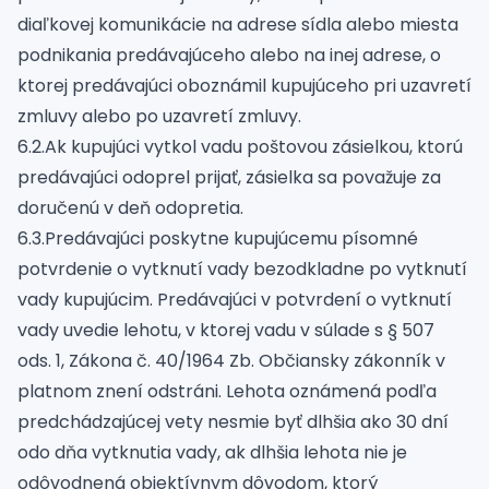
diaľkovej komunikácie na adrese sídla alebo miesta
podnikania predávajúceho alebo na inej adrese, o
ktorej predávajúci oboznámil kupujúceho pri uzavretí
zmluvy alebo po uzavretí zmluvy.
6.2.Ak kupujúci vytkol vadu poštovou zásielkou, ktorú
predávajúci odoprel prijať, zásielka sa považuje za
doručenú v deň odopretia.
6.3.Predávajúci poskytne kupujúcemu písomné
potvrdenie o vytknutí vady bezodkladne po vytknutí
vady kupujúcim. Predávajúci v potvrdení o vytknutí
vady uvedie lehotu, v ktorej vadu v súlade s § 507
ods. 1, Zákona č. 40/1964 Zb. Občiansky zákonník v
platnom znení odstráni. Lehota oznámená podľa
predchádzajúcej vety nesmie byť dlhšia ako 30 dní
odo dňa vytknutia vady, ak dlhšia lehota nie je
odôvodnená objektívnym dôvodom, ktorý