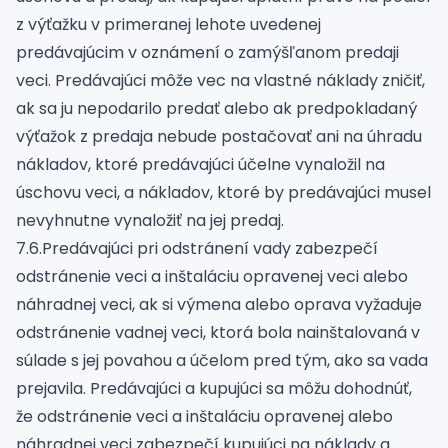
z výťažku v primeranej lehote uvedenej
predávajúcim v oznámení o zamýšľanom predaji
veci. Predávajúci môže vec na vlastné náklady zničiť,
ak sa ju nepodarilo predať alebo ak predpokladaný
výťažok z predaja nebude postačovať ani na úhradu
nákladov, ktoré predávajúci účelne vynaložil na
úschovu veci, a nákladov, ktoré by predávajúci musel
nevyhnutne vynaložiť na jej predaj.
7.6.Predávajúci pri odstránení vady zabezpečí
odstránenie veci a inštaláciu opravenej veci alebo
náhradnej veci, ak si výmena alebo oprava vyžaduje
odstránenie vadnej veci, ktorá bola nainštalovaná v
súlade s jej povahou a účelom pred tým, ako sa vada
prejavila. Predávajúci a kupujúci sa môžu dohodnúť,
že odstránenie veci a inštaláciu opravenej alebo
náhradnej veci zabezpečí kupujúci na náklady a