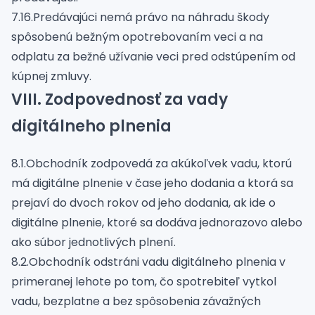
7.16.Predávajúci nemá právo na náhradu škody
spôsobenú bežným opotrebovaním veci a na
odplatu za bežné užívanie veci pred odstúpením od
kúpnej zmluvy.
VIII. Zodpovednosť za vady
digitálneho plnenia
8.1.Obchodník zodpovedá za akúkoľvek vadu, ktorú
má digitálne plnenie v čase jeho dodania a ktorá sa
prejaví do dvoch rokov od jeho dodania, ak ide o
digitálne plnenie, ktoré sa dodáva jednorazovo alebo
ako súbor jednotlivých plnení.
8.2.Obchodník odstráni vadu digitálneho plnenia v
primeranej lehote po tom, čo spotrebiteľ vytkol
vadu, bezplatne a bez spôsobenia závažných