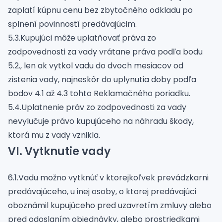
zaplatí kúpnu cenu bez zbytočného odkladu po
splnení povinností predávajúcim.
5.3.Kupujúci môže uplatňovať práva zo
zodpovednosti za vady vrátane práva podľa bodu
5.2., len ak vytkol vadu do dvoch mesiacov od
zistenia vady, najneskôr do uplynutia doby podľa
bodov 4.1 až 4.3 tohto Reklamačného poriadku.
5.4.Uplatnenie práv zo zodpovednosti za vady
nevylučuje právo kupujúceho na náhradu škody,
ktorá mu z vady vznikla.
VI. Vytknutie vady
6.1.Vadu možno vytknúť v ktorejkoľvek prevádzkarni
predávajúceho, u inej osoby, o ktorej predávajúci
oboznámil kupujúceho pred uzavretím zmluvy alebo
pred odoslaním objednávky, alebo prostriedkami