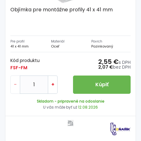
Objímka pre montážne profily 41 x 41 mm
Pre profil
Materiál
Povrch
41 x 41 mm
Oceľ
Pozinkovaný
Kód produktu
2,55 €
s DPH
2,07 €
bez DPH
FSF-FM
-
+
Kúpiť
Skladom
- pripravené na odoslanie
U vás môže byť už
12.08.2026