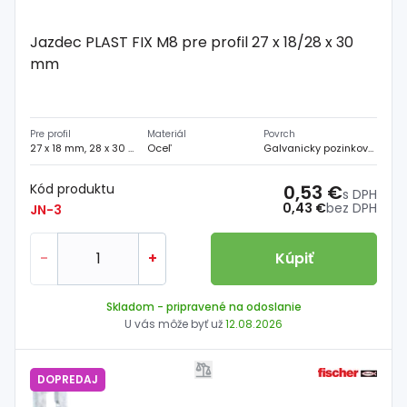
Jazdec PLAST FIX M8 pre profil 27 x 18/28 x 30
mm
Pre profil
Materiál
Povrch
27 x 18 mm, 28 x 30 mm
Oceľ
Galvanicky pozinkovaný
Kód produktu
0,53 €
s DPH
0,43 €
bez DPH
JN-3
-
+
Kúpiť
Skladom
- pripravené na odoslanie
U vás môže byť už
12.08.2026
DOPREDAJ