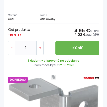
Materiál
Povrch
Oceľ
Pozinkovaný
Kód produktu
4,95 €
s DPH
4,02 €
bez DPH
TKLS-17
-
+
Kúpiť
Skladom
- pripravené na odoslanie
U vás môže byť už
12.08.2026
DOPREDAJ