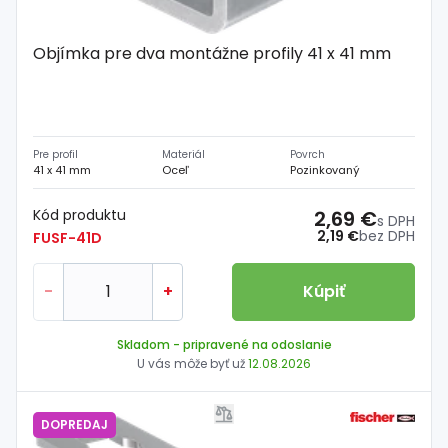
Objímka pre dva montážne profily 41 x 41 mm
Pre profil
Materiál
Povrch
41 x 41 mm
Oceľ
Pozinkovaný
Kód produktu
2,69 €
s DPH
2,19 €
bez DPH
FUSF-41D
-
+
Kúpiť
Skladom
- pripravené na odoslanie
U vás môže byť už
12.08.2026
DOPREDAJ