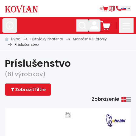
Úvod
Hutnícky materiál
Montážne C profily
Nerezové
polotovary
Príslušenstvo
Hliníkové
polotovary
Príslušenstvo
Kované
polotovary
(61 výrobkov)
Zábradlia a
madlá
Zobraziť filtre
Bránové
systémy
Zobrazenie
Automatizácia
Dom, dielňa,
záhrada
Hutnícky
materiál