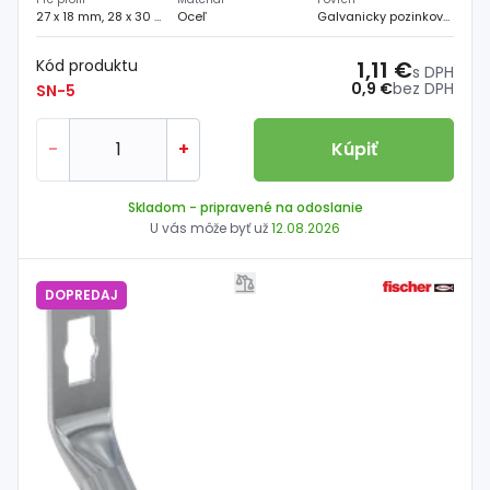
27 x 18 mm, 28 x 30 mm
Oceľ
Galvanicky pozinkovaný
Kód produktu
1,11 €
s DPH
0,9 €
bez DPH
SN-5
-
+
Kúpiť
Skladom
- pripravené na odoslanie
U vás môže byť už
12.08.2026
DOPREDAJ