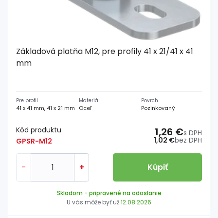
Základová platňa M12, pre profily 41 x 21/41 x 41
mm
Pre profil
Materiál
Povrch
41 x 41 mm, 41 x 21 mm
Oceľ
Pozinkovaný
Kód produktu
1,26 €
s DPH
1,02 €
bez DPH
GPSR-M12
-
+
Kúpiť
Skladom
- pripravené na odoslanie
U vás môže byť už
12.08.2026