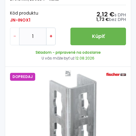
Kód produktu
2,12 €
s DPH
1,73 €
bez DPH
JN-INOX1
-
+
Kúpiť
Skladom
- pripravené na odoslanie
U vás môže byť už
12.08.2026
DOPREDAJ