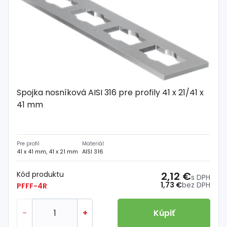
Spojka nosníková AISI 316 pre profily 41 x 21/41 x
41 mm
Pre profil
Materiál
41 x 41 mm, 41 x 21 mm
AISI 316
Kód produktu
2,12 €
s DPH
1,73 €
bez DPH
PFFF-4R
-
+
Kúpiť