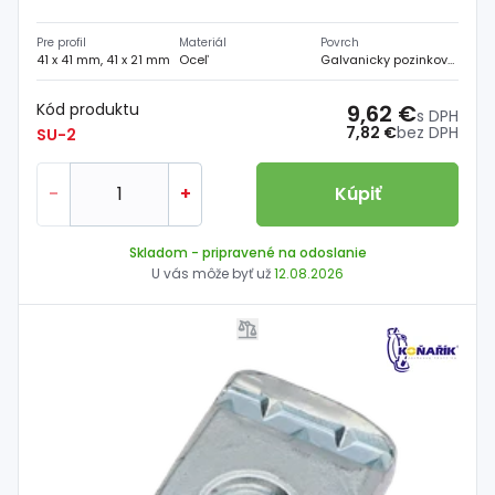
Pre profil
Materiál
Povrch
41 x 41 mm, 41 x 21 mm
Oceľ
Galvanicky pozinkovaný
Kód produktu
9,62 €
s DPH
7,82 €
bez DPH
SU-2
-
+
Kúpiť
Skladom
- pripravené na odoslanie
U vás môže byť už
12.08.2026