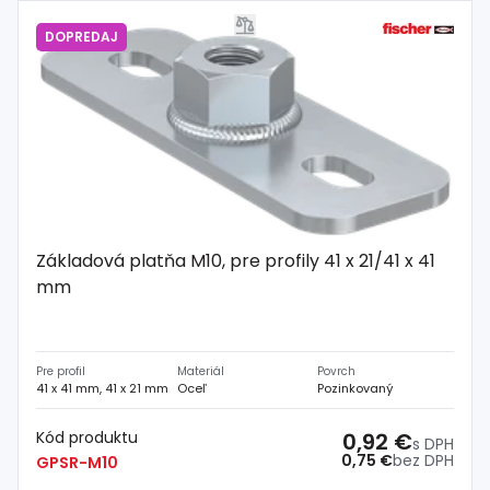
DOPREDAJ
Základová platňa M10, pre profily 41 x 21/41 x 41
mm
Pre profil
Materiál
Povrch
41 x 41 mm, 41 x 21 mm
Oceľ
Pozinkovaný
Kód produktu
0,92 €
s DPH
0,75 €
bez DPH
GPSR-M10