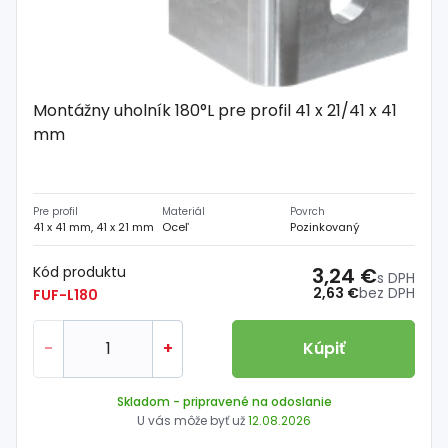
Montážny uholník 180°L pre profil 41 x 21/41 x 41
mm
Pre profil
Materiál
Povrch
41 x 41 mm, 41 x 21 mm
Oceľ
Pozinkovaný
Kód produktu
3,24 €
s DPH
2,63 €
bez DPH
FUF-L180
-
+
Kúpiť
Skladom
- pripravené na odoslanie
U vás môže byť už
12.08.2026