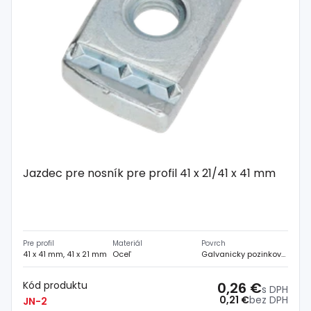
Jazdec pre nosník pre profil 41 x 21/41 x 41 mm
Pre profil
Materiál
Povrch
41 x 41 mm, 41 x 21 mm
Oceľ
Galvanicky pozinkovaný
Kód produktu
0,26 €
s DPH
0,21 €
bez DPH
JN-2