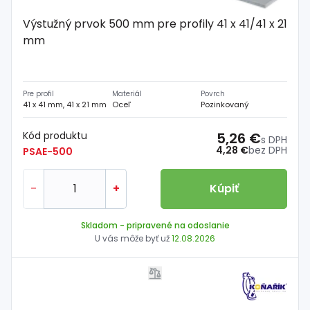
Výstužný prvok 500 mm pre profily 41 x 41/41 x 21
mm
Pre profil
Materiál
Povrch
41 x 41 mm, 41 x 21 mm
Oceľ
Pozinkovaný
Kód produktu
5,26 €
s DPH
4,28 €
bez DPH
PSAE-500
-
+
Kúpiť
Skladom
- pripravené na odoslanie
U vás môže byť už
12.08.2026