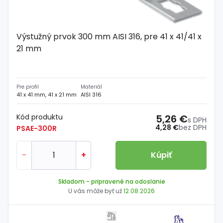
Výstužný prvok 300 mm AISI 316, pre 41 x 41/41 x
21 mm
Pre profil
Materiál
41 x 41 mm, 41 x 21 mm
AISI 316
Kód produktu
5,26 €
s DPH
4,28 €
bez DPH
PSAE-300R
-
+
Kúpiť
Skladom
- pripravené na odoslanie
U vás môže byť už
12.08.2026