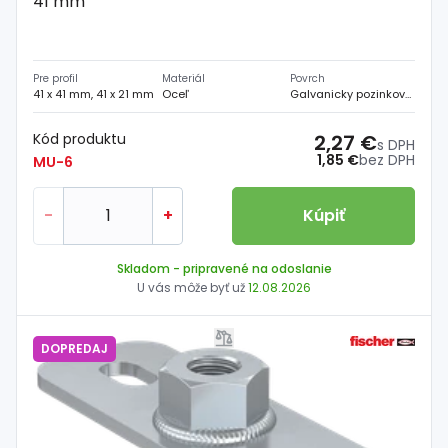
41 mm
Pre profil
Materiál
Povrch
41 x 41 mm, 41 x 21 mm
Oceľ
Galvanicky pozinkovaný
Kód produktu
2,27 €
s DPH
1,85 €
bez DPH
MU-6
-
+
Kúpiť
Skladom
- pripravené na odoslanie
U vás môže byť už
12.08.2026
DOPREDAJ