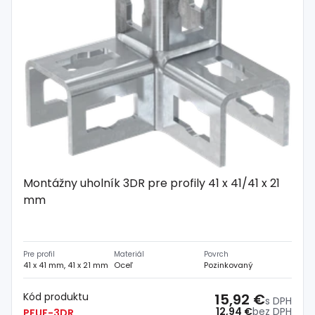
Montážny uholník 3DR pre profily 41 x 41/41 x 21
mm
Pre profil
Materiál
Povrch
41 x 41 mm, 41 x 21 mm
Oceľ
Pozinkovaný
Kód produktu
15,92 €
s DPH
12,94 €
bez DPH
PFUF-3DR