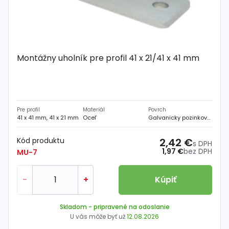
Montážny uholník pre profil 41 x 21/41 x 41 mm
Pre profil
Materiál
Povrch
41 x 41 mm, 41 x 21 mm
Oceľ
Galvanicky pozinkovaný
Kód produktu
2,42 €
s DPH
1,97 €
bez DPH
MU-7
-
+
Kúpiť
Skladom
- pripravené na odoslanie
U vás môže byť už
12.08.2026