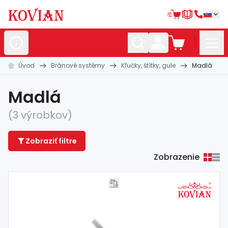
Úvod
Bránové systémy
Kľučky, štítky, gule
Madlá
Nerezové
polotovary
Hliníkové
polotovary
Madlá
Kované
polotovary
(3 výrobkov)
Zábradlia a
madlá
Zobraziť filtre
Bránové
systémy
Zobrazenie
Automatizácia
Dom, dielňa,
záhrada
Hutnícky
materiál