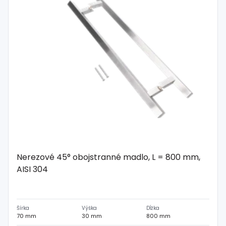
Spojovací
materiál
%
Zľava
Nerezové 45° obojstranné madlo, L = 800 mm,
AISI 304
Šírka
Výška
Dĺžka
70 mm
30 mm
800 mm