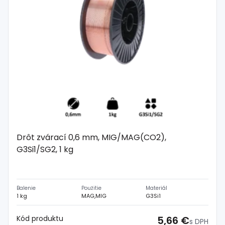
Drôt zvárací 0,6 mm, MIG/MAG(CO2),
G3Si1/SG2, 1 kg
Balenie
Použitie
Materiál
1 kg
MAG,MIG
G3Si1
Kód produktu
5,66 €
s DPH