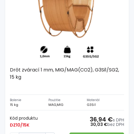
Drôt zvárací 1 mm, MIG/MAG(CO2), G3Si1/SG2,
15 kg
Balenie
Použitie
Materiál
15 kg
MAG,MIG
G3Si1
Kód produktu
36,94 €
s DPH
30,03 €
bez DPH
DZ10/15K