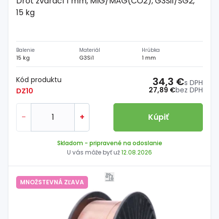
Drôt zvárací 1 mm, MIG/MAG(CO2), G3Si1/SG2,
15 kg
Balenie
Materiál
Hrúbka
15 kg
G3Si1
1 mm
Kód produktu
34,3 €
s DPH
27,89 €
bez DPH
DZ10
-
+
Kúpiť
Skladom
- pripravené na odoslanie
U vás môže byť už
12.08.2026
MNOŽSTEVNÁ ZĽAVA