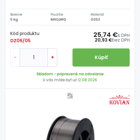
Balenie
Použitie
Materiál
5 kg
MAG,MIG
G3Si1
Kód produktu
25,74 €
s DPH
20,93 €
bez DPH
DZ06/05
-
+
Kúpiť
Skladom
- pripravené na odoslanie
U vás môže byť už
12.08.2026