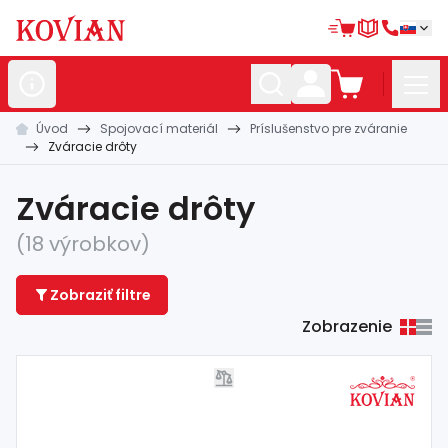
Úvod
Spojovací materiál
Príslušenstvo pre zváranie
Nerezové
polotovary
Zváracie drôty
Hliníkové
polotovary
Zváracie drôty
Kované
polotovary
(18 výrobkov)
Zábradlia a
madlá
Zobraziť filtre
Bránové
systémy
Zobrazenie
Automatizácia
Dom, dielňa,
záhrada
Hutnícky
materiál