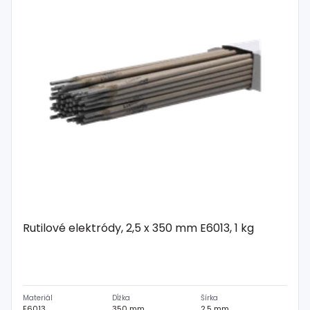
Spojovací
materiál
%
Zľava
Rutilové elektródy, 2,5 x 350 mm E6013, 1 kg
Materiál
Dĺžka
Šírka
E6013
350 mm
2,5 mm