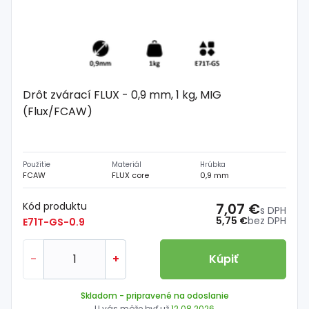
Drôt zvárací FLUX - 0,9 mm, 1 kg, MIG
(Flux/FCAW)
Použitie
Materiál
Hrúbka
FCAW
FLUX core
0,9 mm
Kód produktu
7,07 €
s DPH
5,75 €
bez DPH
E71T-GS-0.9
-
+
Kúpiť
Skladom
- pripravené na odoslanie
U vás môže byť už
12.08.2026