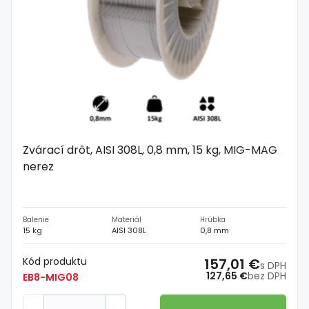
Zvárací drôt, AISI 308L, 0,8 mm, 15 kg, MIG-MAG
nerez
Balenie
Materiál
Hrúbka
15 kg
AISI 308L
0,8 mm
Kód produktu
157,01 €
s DPH
127,65 €
bez DPH
EB8-MIG08