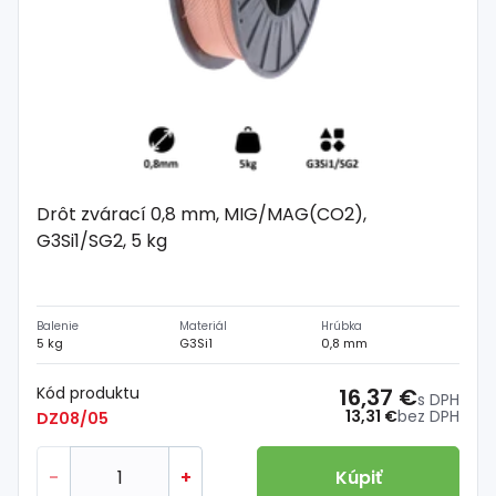
Drôt zvárací 0,8 mm, MIG/MAG(CO2),
G3Si1/SG2, 5 kg
Balenie
Materiál
Hrúbka
5 kg
G3Si1
0,8 mm
Kód produktu
16,37 €
s DPH
13,31 €
bez DPH
DZ08/05
-
+
Kúpiť