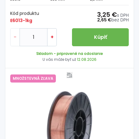
Kód produktu
3,25 €
s DPH
2,65 €
bez DPH
E6013-1kg
-
+
Kúpiť
Skladom
- pripravené na odoslanie
U vás môže byť už
12.08.2026
MNOŽSTEVNÁ ZĽAVA