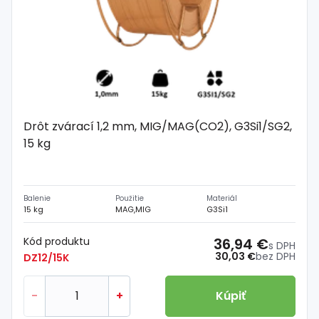
Drôt zvárací 1,2 mm, MIG/MAG(CO2), G3Si1/SG2,
15 kg
Balenie
Použitie
Materiál
15 kg
MAG,MIG
G3Si1
Kód produktu
36,94 €
s DPH
30,03 €
bez DPH
DZ12/15K
-
+
Kúpiť