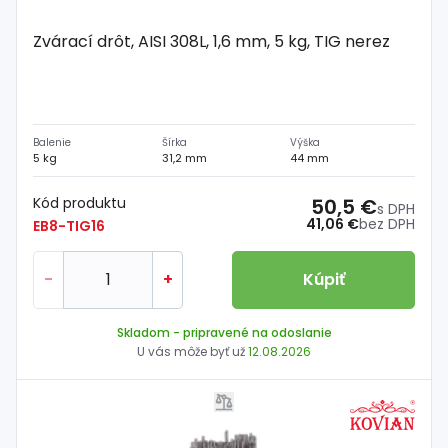
Zvárací drôt, AISI 308L, 1,6 mm, 5 kg, TIG nerez
Balenie
Šírka
Výška
5 kg
31,2 mm
44 mm
Kód produktu
50,5 €
s DPH
41,06 €
bez DPH
EB8-TIG16
-
+
Kúpiť
Skladom
- pripravené na odoslanie
U vás môže byť už
12.08.2026