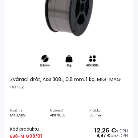
Zvárací drôt, AISI 308L, 0,8 mm, 1 kg, MIG-MAG
nerez
Použitie
Materiál
Hrúbka
MAG,MIG
AISI 308L
0,8 mm
Kód produktu
12,26 €
s DPH
9,97 €
bez DPH
EB8-MIG08/01