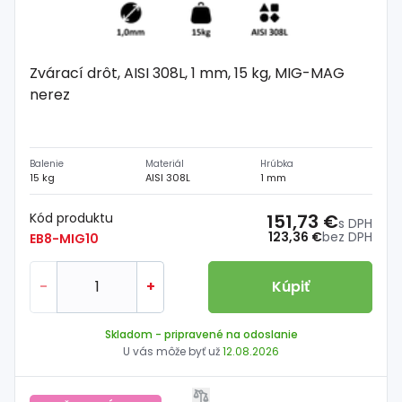
Zvárací drôt, AISI 308L, 1 mm, 15 kg, MIG-MAG
nerez
Balenie
Materiál
Hrúbka
15 kg
AISI 308L
1 mm
Kód produktu
151,73 €
s DPH
123,36 €
bez DPH
EB8-MIG10
-
+
Kúpiť
Skladom
- pripravené na odoslanie
U vás môže byť už
12.08.2026