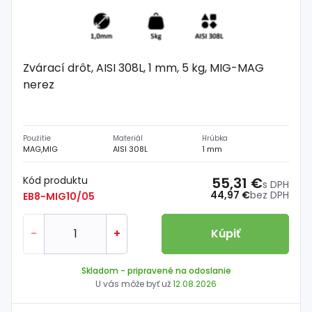
Zvárací drôt, AISI 308L, 1 mm, 5 kg, MIG-MAG
nerez
Použitie
Materiál
Hrúbka
MAG,MIG
AISI 308L
1 mm
Kód produktu
55,31 €
s DPH
44,97 €
bez DPH
EB8-MIG10/05
-
+
Kúpiť
Skladom
- pripravené na odoslanie
U vás môže byť už
12.08.2026