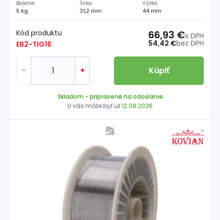
Balenie
Šírka
Výška
5 kg
31,2 mm
44 mm
Kód produktu
66,93 €
s DPH
54,42 €
bez DPH
EB2-TIG16
-
+
Kúpiť
Skladom
- pripravené na odoslanie
U vás môže byť už
12.08.2026