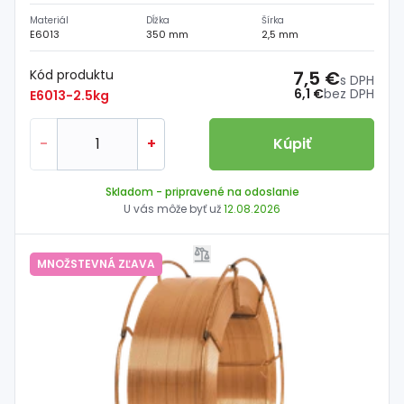
Materiál
Dĺžka
Šírka
E6013
350 mm
2,5 mm
Kód produktu
7,5 €
s DPH
6,1 €
bez DPH
E6013-2.5kg
-
+
Kúpiť
Skladom
- pripravené na odoslanie
U vás môže byť už
12.08.2026
MNOŽSTEVNÁ ZĽAVA