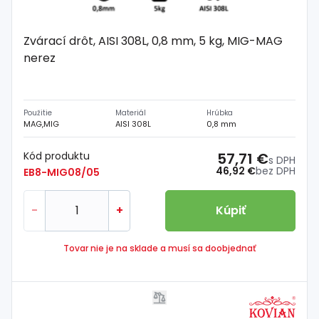
Zvárací drôt, AISI 308L, 0,8 mm, 5 kg, MIG-MAG
nerez
Použitie
Materiál
Hrúbka
MAG,MIG
AISI 308L
0,8 mm
Kód produktu
57,71 €
s DPH
46,92 €
bez DPH
EB8-MIG08/05
-
+
Kúpiť
Tovar nie je na sklade a musí sa doobjednať