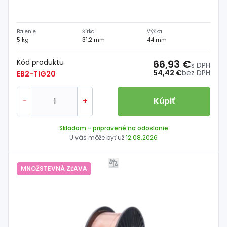
Balenie
Šírka
Výška
5 kg
31,2 mm
44 mm
Kód produktu
66,93 €
s DPH
54,42 €
bez DPH
EB2-TIG20
-
+
Kúpiť
Skladom
- pripravené na odoslanie
U vás môže byť už
12.08.2026
MNOŽSTEVNÁ ZĽAVA