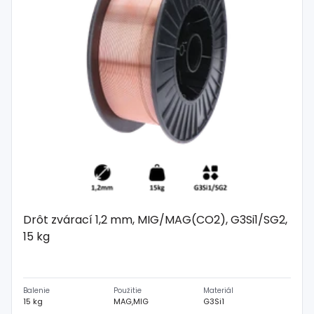
Drôt zvárací 1,2 mm, MIG/MAG(CO2), G3Si1/SG2,
15 kg
Balenie
Použitie
Materiál
15 kg
MAG,MIG
G3Si1