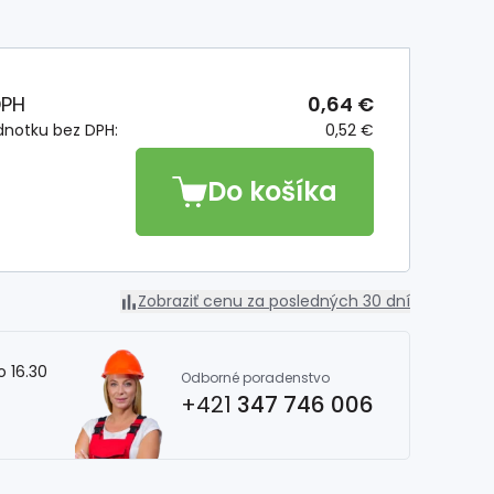
DPH
0,64 €
dnotku bez DPH:
0,52 €
Do košíka
Zobraziť cenu za posledných 30 dní
o 16.30
Odborné poradenstvo
+421
347 746 006