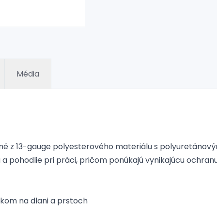
Média
né z 13-gauge polyesterového materiálu s polyuretánovým
tu a pohodlie pri práci, pričom ponúkajú vynikajúcu ochran
akom na dlani a prstoch