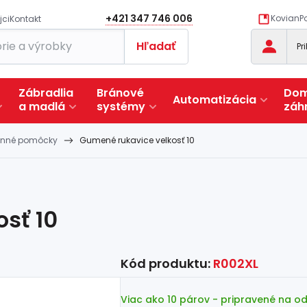
+421 347 746 006
KovianPo
jci
Kontakt
Hľadať
Pr
Zábradlia
Bránové
Dom
Automatizácia
a
madlá
systémy
záh
anné pomôcky
Gumené rukavice velkosť 10
sť 10
Kód produktu:
R002XL
Viac ako 10 párov
- pripravené na o