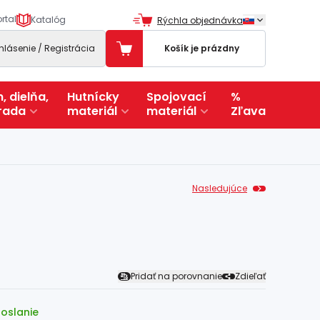
rtal
Katalóg
Rýchla objednávka
ihlásenie / Registrácia
Košík je prázdny
, dielňa,
Hutnícky
Spojovací
%
rada
materiál
materiál
Zľava
Nasledujúce
Pridať na porovnanie
Zdieľať
doslanie