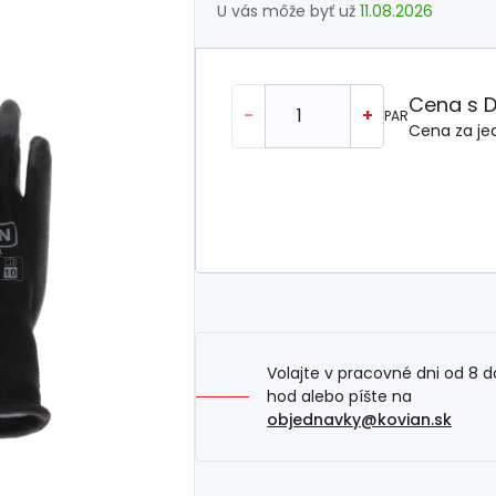
U vás môže byť už
11.08.2026
Cena s 
-
+
PAR
Cena za je
Volajte v pracovné dni od 8 d
hod alebo píšte na
objednavky@kovian.sk