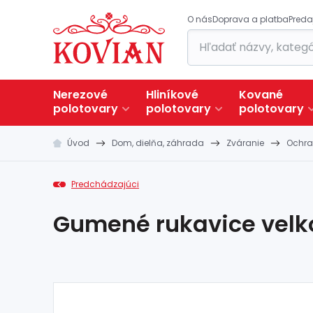
O nás
Doprava a platba
Preda
Nerezové
Hliníkové
Kované
polotovary
polotovary
polotovary
Úvod
Dom, dielňa, záhrada
Zváranie
Ochr
Predchádzajúci
Gumené rukavice velko