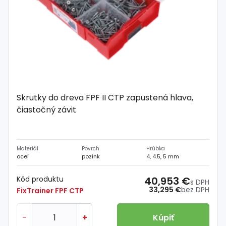
Skrutky do dreva FPF II CTP zapustená hlava,
čiastočný závit
Materiál
Povrch
Hrúbka
oceľ
pozink
4, 4.5, 5 mm
Kód produktu
40,953 €
s DPH
33,295 €
bez DPH
FixTrainer FPF CTP
-
+
Kúpiť