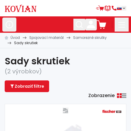
Úvod
Spojovací materiál
Samorezné skrutky
Nerezové
polotovary
Sady skrutiek
Hliníkové
polotovary
Sady skrutiek
Kované
polotovary
(2 výrobkov)
Zábradlia a
madlá
Zobraziť filtre
Bránové
systémy
Zobrazenie
Automatizácia
Dom, dielňa,
záhrada
Hutnícky
materiál