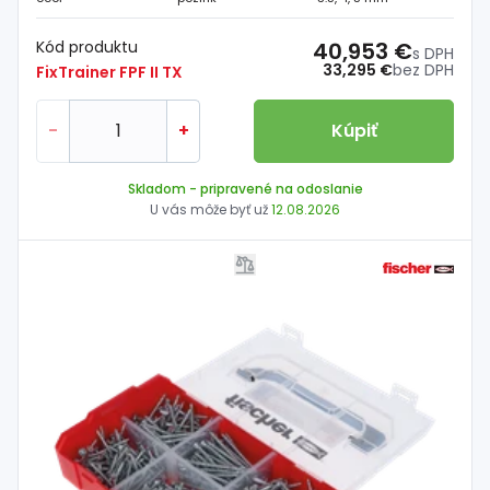
Kód produktu
40,953 €
s DPH
33,295 €
bez DPH
FixTrainer FPF II TX
-
+
Kúpiť
Skladom
- pripravené na odoslanie
U vás môže byť už
12.08.2026