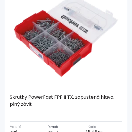
Spojovací
materiál
%
Zľava
Skrutky PowerFast FPF II TX, zapustená hlava,
plný závit
Materiál
Povrch
Hrúbka
oceľ
pozink
3.5, 4, 5 mm