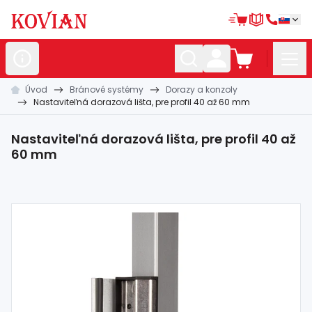
Úvod
Bránové systémy
Dorazy a konzoly
Nerezové
polotovary
Nastaviteľná dorazová lišta, pre profil 40 až 60 mm
Hliníkové
polotovary
Nastaviteľná dorazová lišta, pre profil 40 až
Kované
polotovary
60 mm
Zábradlia a
madlá
Bránové
systémy
Automatizácia
Dom, dielňa,
záhrada
Hutnícky
materiál