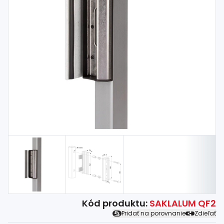
Spojovací
materiál
%
Zľava
Kód produktu:
SAKLALUM QF2
Pridať na porovnanie
Zdieľať