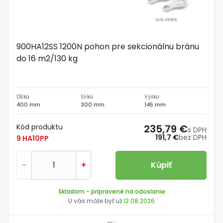
900HA12SS 1200N pohon pre sekcionálnu bránu
do 16 m2/130 kg
Dĺžka
Šírka
Výška
400 mm
300 mm
145 mm
Kód produktu
235,79 €
s DPH
191,7 €
bez DPH
9 HA10PP
-
+
Kúpiť
Skladom
- pripravené na odoslanie
U vás môže byť už
12.08.2026