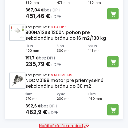
Spojovací
materiál
350 mm
475 mm
150 mm
367,04 €
bez DPH
%
Zľava
451,46 €
s DPH
Kód produktu:
9 HA10PP
900HA12SS 1200N pohon pre
sekcionálnu bránu do 16 m2/130 kg
Dĺžka
Šírka
Výška
400 mm
300 mm
145 mm
191,7 €
bez DPH
235,79 €
s DPH
Kód produktu:
N NDCM0199
NDCM0199 motor pre priemyselnú
sekcionálnu bránu do 30 m2
Šírka
Výška
Dĺžka
270 mm
200 mm
460 mm
392,6 €
bez DPH
482,9 €
s DPH
Načítať ďalšie produkty