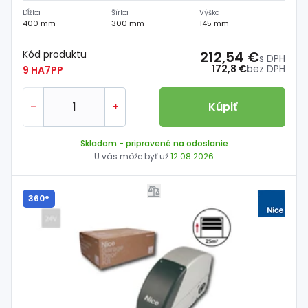
Dĺžka
Šírka
Výška
400 mm
300 mm
145 mm
Kód produktu
212,54 €
s DPH
172,8 €
bez DPH
9 HA7PP
-
+
Kúpiť
Skladom
- pripravené na odoslanie
U vás môže byť už
12.08.2026
360°