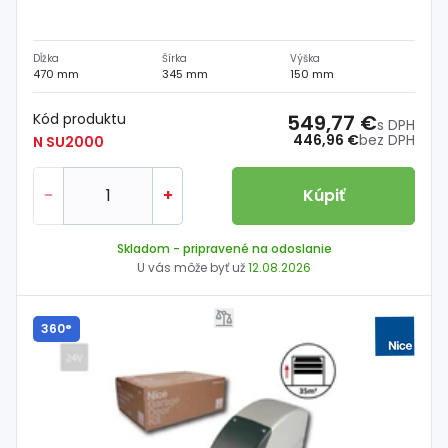
Dĺžka
Šírka
Výška
470 mm
345 mm
150 mm
Kód produktu
549,77 €
s DPH
446,96 €
bez DPH
N SU2000
-
+
Kúpiť
Skladom
- pripravené na odoslanie
U vás môže byť už
12.08.2026
360°