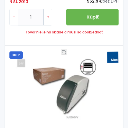
562,9 €
bez DPH
N SU2010
-
+
Kúpiť
Tovar nie je na sklade a musí sa doobjednať
360°