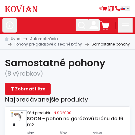
Úvod
Automatizácia
Nerezové
polotovary
Pohony pre garážové a sekčné brány
Samostatné pohony
Hliníkové
polotovary
Samostatné pohony
Kované
polotovary
(8 výrobkov)
Zábradlia a
madlá
Zobraziť filtre
Bránové
systémy
Najpredávanejšie produkty
Automatizácia
Kód produktu:
N SO2000
Dom, dielňa,
záhrada
SOON - pohon na garážovú bránu do 16
m2
Hutnícky
materiál
Dĺžka
Šírka
Výška