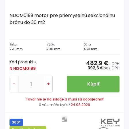
NDCM0199 motor pre priemyselnú sekcionálnu
bránu do 30 m2
Šírka
Výška
Dĺžka
270 mm
200 mm
460 mm
Kód produktu
482,9 €
s DPH
392,6 €
bez DPH
N NDCM0199
-
+
Kúpiť
Tovar nie je na sklade a musí sa doobjednať
U vás môže byť už
24.08.2026
360°