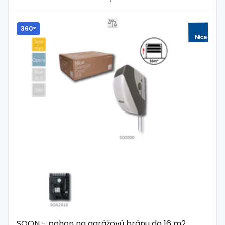
360°
SOON - pohon na garážovú bránu do 16 m2