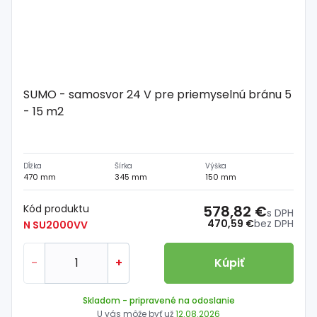
SUMO - samosvor 24 V pre priemyselnú bránu 5
- 15 m2
Dĺžka
Šírka
Výška
470 mm
345 mm
150 mm
Kód produktu
578,82 €
s DPH
470,59 €
bez DPH
N SU2000VV
-
+
Kúpiť
Skladom
- pripravené na odoslanie
U vás môže byť už
12.08.2026