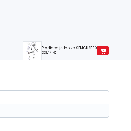
Riadiaca jednotka SPMCU2R30
221,14 €