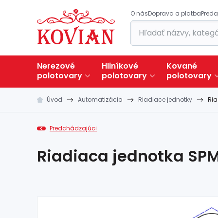
O nás
Doprava a platba
Preda
Nerezové
Hliníkové
Kované
polotovary
polotovary
polotovary
Úvod
Automatizácia
Riadiace jednotky
Ri
Predchádzajúci
Riadiaca jednotka SP