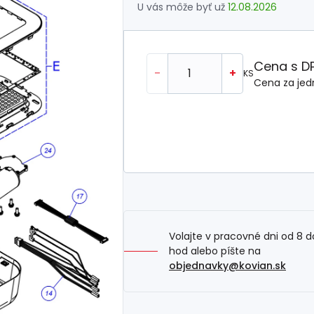
U vás môže byť už
12.08.2026
Cena s D
-
+
KS
Cena za jed
Volajte v pracovné dni od 8 d
hod alebo píšte na
objednavky@kovian.sk