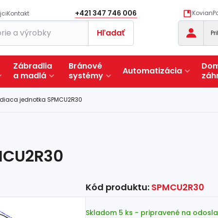
+421 347 746 006
KovianPo
jci
Kontakt
Hľadať
Pr
Zábradlia
Bránové
Dom
Automatizácia
a
madlá
systémy
záh
adiaca jednotka SPMCU2R30
MCU2R30
Kód produktu:
SPMCU2R30
Skladom 5 ks
- pripravené na odosla