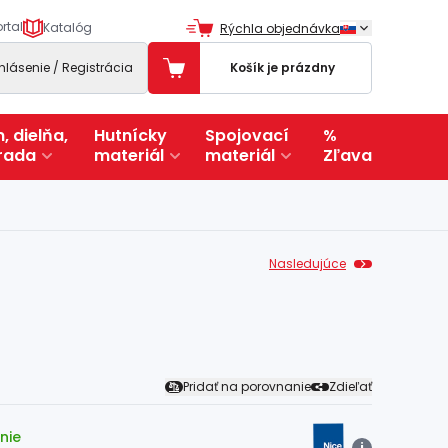
rtal
Katalóg
Rýchla objednávka
ihlásenie / Registrácia
Košík je prázdny
, dielňa,
Hutnícky
Spojovací
%
rada
materiál
materiál
Zľava
Nasledujúce
Pridať na porovnanie
Zdieľať
nie
i