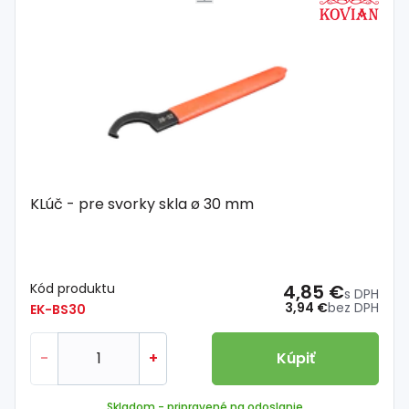
KLúč - pre svorky skla ø 30 mm
Kód produktu
4,85 €
s DPH
3,94 €
bez DPH
EK-BS30
-
+
Kúpiť
Skladom
- pripravené na odoslanie