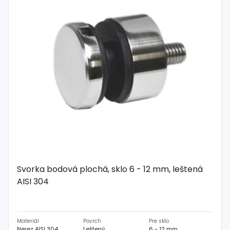
Spojovací
materiál
%
Zľava
Svorka bodová plochá, sklo 6 - 12 mm, leštená
AISI 304
Materiál
Povrch
Pre sklo
Nerez AISI 304
Leštený
6 - 12 mm