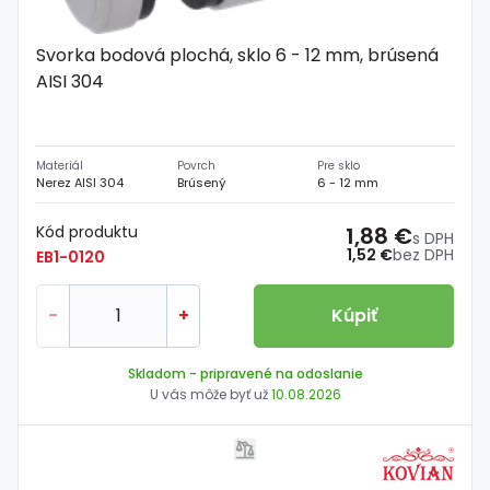
Svorka bodová plochá, sklo 6 - 12 mm, brúsená
AISI 304
Materiál
Povrch
Pre sklo
Nerez AISI 304
Brúsený
6 - 12 mm
Kód produktu
1,88 €
s DPH
1,52 €
bez DPH
EB1-0120
-
+
Kúpiť
Skladom
- pripravené na odoslanie
U vás môže byť už
10.08.2026