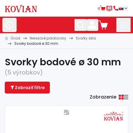
Úvod
Nerezové polotovary
Svorky skla
Nerezové
polotovary
Svorky bodové ø 30 mm
Hliníkové
polotovary
Svorky bodové ø 30 mm
Kované
polotovary
(5 výrobkov)
Zábradlia a
madlá
Zobraziť filtre
Bránové
systémy
Zobrazenie
Automatizácia
Dom, dielňa,
záhrada
Hutnícky
materiál