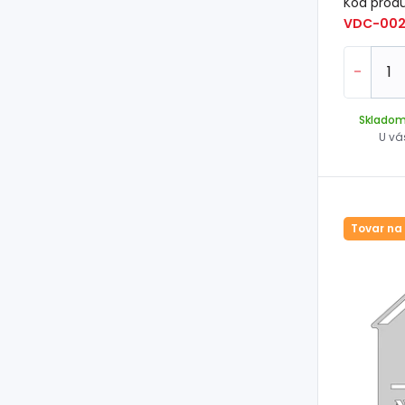
Kód prod
VDC-00
-
Sklado
U vá
Tovar na