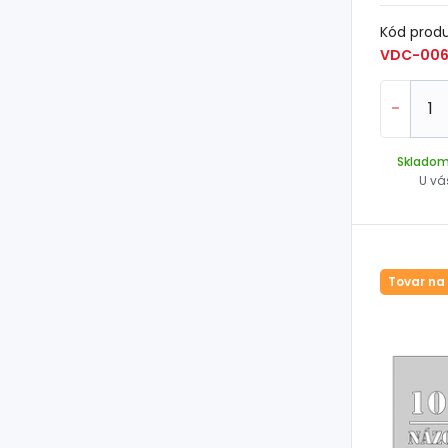
Kód prod
VDC-006
-
Sklado
U vá
Tovar na