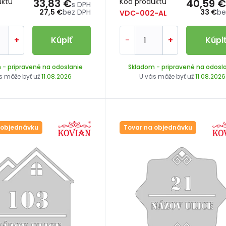
uktu
33,83 €
Kód produktu
40,59 €
s DPH
27,5 €
bez DPH
33 €
be
2
VDC-002-AL
+
Kúpiť
-
+
Kúpi
m
- pripravené na odoslanie
Skladom
- pripravené na odosl
s môže byť už
11.08.2026
U vás môže byť už
11.08.2026
 objednávku
Tovar na objednávku