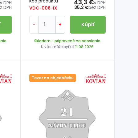
Kód produktu
43,3 €
s DPH
s DPH
z DPH
35,2 €
bez DPH
VDC-006-IX
ť
-
+
Kúpiť
anie
Skladom
- pripravené na odoslanie
U vás môže byť už
11.08.2026
Tovar na objednávku