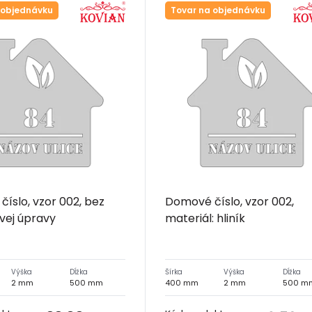
 objednávku
Tovar na objednávku
íslo, vzor 002, bez
Domové číslo, vzor 002,
vej úpravy
materiál: hliník
Výška
Dĺžka
Šírka
Výška
Dĺžka
2 mm
500 mm
400 mm
2 mm
500 m