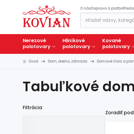
O nás
Doprava a platba
Preda
Nerezové
Hliníkové
Kované
polotovary
polotovary
polotovary
Úvod
Dom, dielňa, záhrada
Domové čísla a pí
Tabuľkové dom
Filtrácia
Zoradiť pod