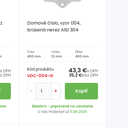
ez
Domové číslo, vzor 004,
brúsená nerez AISI 304
Šírka
Výška
Dĺžka
m
400 mm
1,5 mm
400 mm
Kód produktu
43,3 €
s DPH
s DPH
z DPH
35,2 €
bez DPH
VDC-004-IX
ť
-
+
Kúpiť
anie
Skladom
- pripravené na odoslanie
U vás môže byť už
11.08.2026