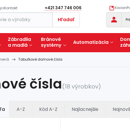
+421 347 746 006
KovianPo
jci
Kontakt
Hľadať
Pr
Zábradlia
Bránové
Dom
Automatizácia
a
madlá
systémy
záh
smená
Tabuľkové domové čísla
ové čísla
(18 výrobkov)
ľa
A-Z
Kód A-Z
Najlacnejšie
Najnovš