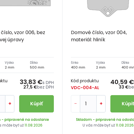
íslo, vzor 006, bez
Domové číslo, vzor 004,
vej úpravy
materiál: hliník
Výška
Dĺžka
Šírka
Výška
Dĺžka
2 mm
500 mm
400 mm
2 mm
400 m
uktu
33,83 €
Kód produktu
40,59 €
s DPH
27,5 €
bez DPH
33 €
be
6
VDC-004-AL
+
Kúpiť
-
+
Kúpi
m
- pripravené na odoslanie
Skladom
- pripravené na odosl
s môže byť už
11.08.2026
U vás môže byť už
11.08.2026