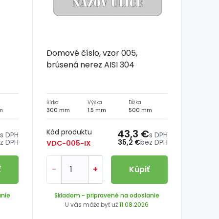
Domové číslo, vzor 005,
brúsená nerez AISI 304
Šírka
Výška
Dĺžka
m
300 mm
1.5 mm
500 mm
Kód produktu
43,3 €
s DPH
s DPH
z DPH
35,2 €
bez DPH
VDC-005-IX
ť
-
+
Kúpiť
anie
Skladom
- pripravené na odoslanie
U vás môže byť už
11.08.2026