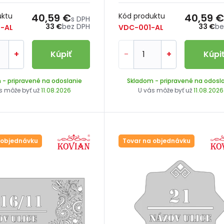
uktu
40,59 €
Kód produktu
40,59 €
s DPH
33 €
bez DPH
33 €
be
-AL
VDC-001-AL
+
Kúpiť
-
+
Kúpi
m
- pripravené na odoslanie
Skladom
- pripravené na odosl
s môže byť už
11.08.2026
U vás môže byť už
11.08.2026
 objednávku
Tovar na objednávku