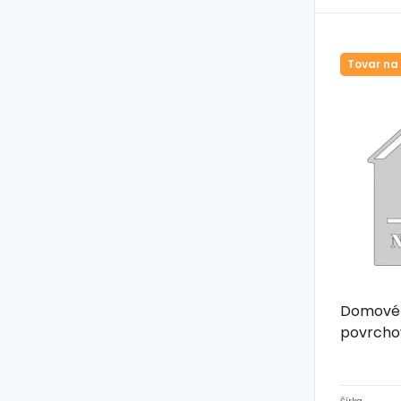
Tovar na
Domové č
povrcho