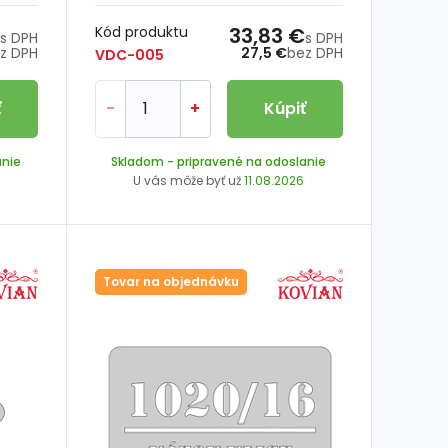
Kód produktu
33,83 €
s DPH
s DPH
z DPH
27,5 €
bez DPH
VDC-005
ť
-
+
Kúpiť
anie
Skladom
- pripravené na odoslanie
U vás môže byť už
11.08.2026
Tovar na objednávku