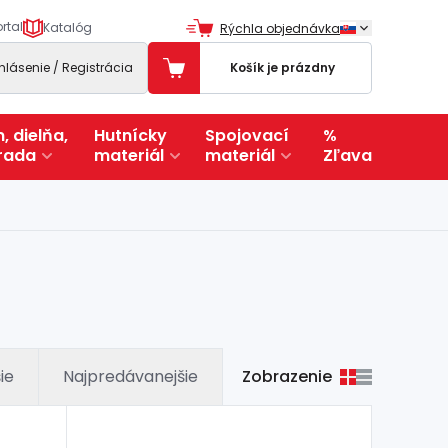
rtal
Katalóg
Rýchla objednávka
ihlásenie / Registrácia
Košík je prázdny
, dielňa,
Hutnícky
Spojovací
%
rada
materiál
materiál
Zľava
Zobrazenie
ie
Najpredávanejšie