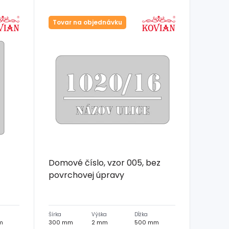
Tovar na objednávku
Domové číslo, vzor 005, bez
povrchovej úpravy
Šírka
Výška
Dĺžka
m
300 mm
2 mm
500 mm