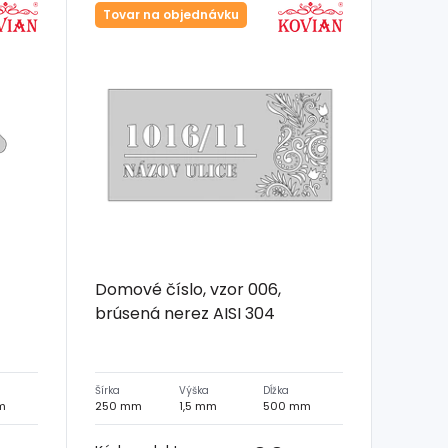
Tovar na objednávku
Domové číslo, vzor 006,
brúsená nerez AISI 304
Šírka
Výška
Dĺžka
m
250 mm
1,5 mm
500 mm