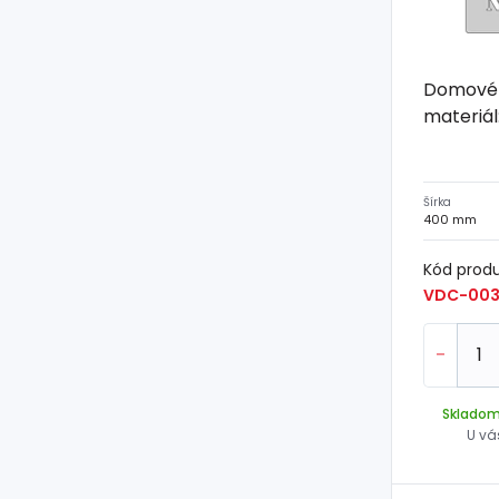
Domové č
materiál:
Šírka
400 mm
Kód prod
VDC-003
-
Sklado
U vá