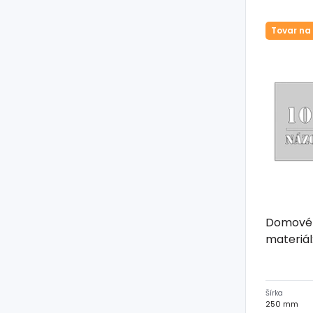
Tovar na
Domové č
materiál:
Šírka
250 mm