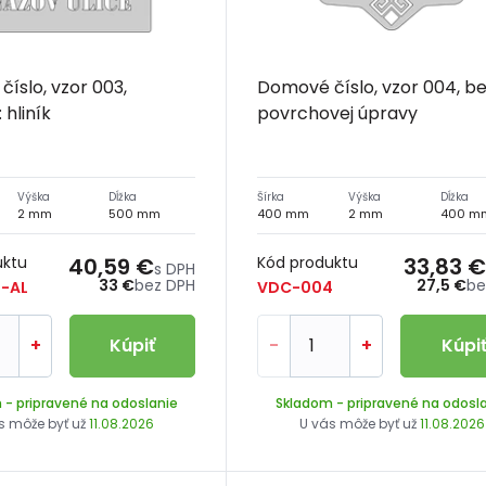
íslo, vzor 003,
Domové číslo, vzor 004, b
 hliník
povrchovej úpravy
Výška
Dĺžka
Šírka
Výška
Dĺžka
2 mm
500 mm
400 mm
2 mm
400 m
uktu
40,59 €
Kód produktu
33,83 €
s DPH
33 €
bez DPH
27,5 €
be
-AL
VDC-004
+
Kúpiť
-
+
Kúpi
m
- pripravené na odoslanie
Skladom
- pripravené na odosl
s môže byť už
11.08.2026
U vás môže byť už
11.08.2026