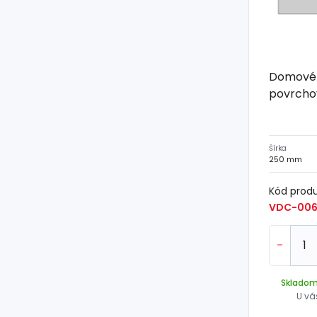
Domové č
povrcho
Šírka
250 mm
Kód prod
VDC-00
-
Sklado
U vá