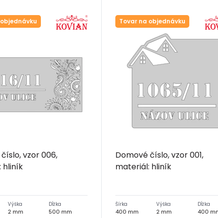
 objednávku
Tovar na objednávku
íslo, vzor 006,
Domové číslo, vzor 001,
 hliník
materiál: hliník
Výška
Dĺžka
Šírka
Výška
Dĺžka
2 mm
500 mm
400 mm
2 mm
400 m