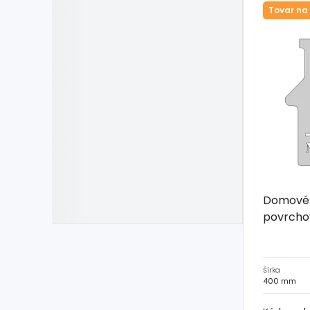
Tovar na
Domové č
povrcho
Šírka
400 mm