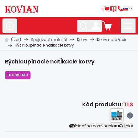
Úvod
Spojovací materiál
Kotvy
Kotvy narážacie
Nerezové
polotovary
Rýchloupínacie natĺkacie kotvy
Hliníkové
polotovary
Rýchloupínacie natĺkacie kotvy
Kované
polotovary
DOPREDAJ
Zábradlia a
madlá
Bránové
systémy
Automatizácia
Kód produktu:
TLS
i
Dom, dielňa,
záhrada
Pridať na porovnanie
Zdieľať
Hutnícky
materiál