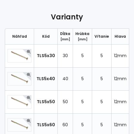
Spojovací
materiál
Varianty
%
Zľava
Dĺžka
Hrúbka
Náhľad
Kód
Vŕtanie
Hlava
M
[mm]
[mm]
TLS5x30
30
5
5
12mm
TLS5x40
40
5
5
12mm
TLS5x50
50
5
5
12mm
TLS5x60
60
5
5
12mm