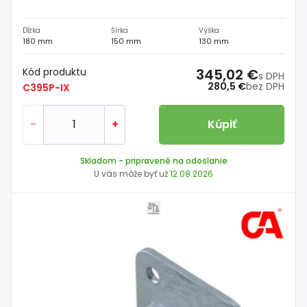
Dĺžka
Šírka
Výška
180 mm
150 mm
130 mm
Kód produktu
345,02 €
s DPH
280,5 €
bez DPH
C395P-IX
-
+
Kúpiť
Skladom
- pripravené na odoslanie
U vás môže byť už
12.08.2026