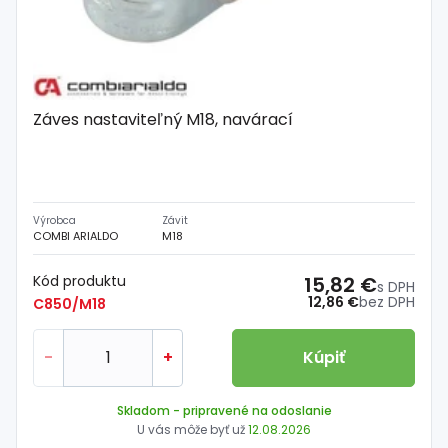
Záves nastaviteľný M18, navárací
Výrobca
Závit
COMBI ARIALDO
M18
Kód produktu
15,82 €
s DPH
12,86 €
bez DPH
C850/M18
-
+
Kúpiť
Skladom
- pripravené na odoslanie
U vás môže byť už
12.08.2026