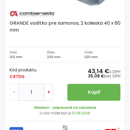
GRANDE vodítko pre samonos, 2 kolieska 40 x 60
mm
Šírka
Dĺžka
Výška
102 mm
230 mm
220 mm
Kód produktu
43,14 €
s DPH
35,08 €
bez DPH
C470G
-
+
Kúpiť
Skladom
- pripravené na odoslanie
U vás môže byť už
12.08.2026