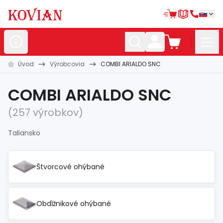
Úvod
Výrobcovia
COMBI ARIALDO SNC
Nerezové
polotovary
Hliníkové
polotovary
COMBI ARIALDO SNC
Kované
polotovary
(257 výrobkov)
Zábradlia a
madlá
Taliansko
Bránové
systémy
Štvorcové ohýbané
Automatizácia
Dom, dielňa,
záhrada
Obdĺžnikové ohýbané
Hutnícky
materiál