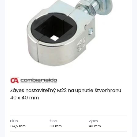
Záves nastaviteľný M22 na upnutie štvorhranu
40 x 40 mm
Dĺžka
Šírka
Výška
174,5 mm
80 mm
40 mm