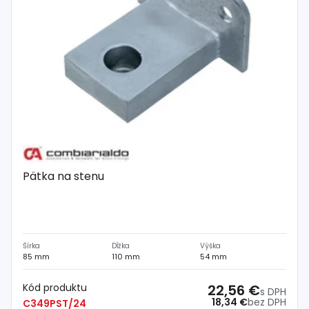
Pätka na stenu
Šírka
Dĺžka
Výška
85 mm
110 mm
54 mm
Kód produktu
22,56 €
s DPH
18,34 €
bez DPH
C349PST/24