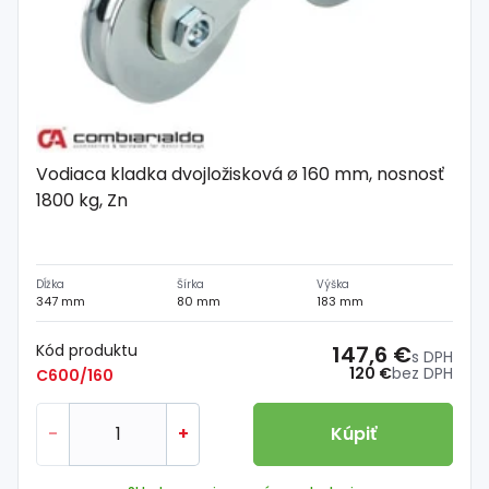
Vodiaca kladka dvojložisková ø 160 mm, nosnosť
1800 kg, Zn
Dĺžka
Šírka
Výška
347 mm
80 mm
183 mm
Kód produktu
147,6 €
s DPH
120 €
bez DPH
C600/160
-
+
Kúpiť