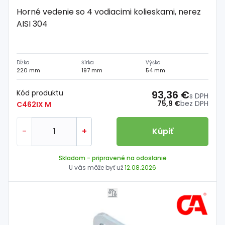
Horné vedenie so 4 vodiacimi kolieskami, nerez
AISI 304
Dĺžka
Šírka
Výška
220 mm
197 mm
54 mm
Kód produktu
93,36 €
s DPH
75,9 €
bez DPH
C462IX M
-
+
Kúpiť
Skladom
- pripravené na odoslanie
U vás môže byť už
12.08.2026