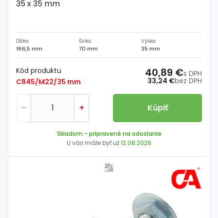
35 x 35 mm
Dĺžka
Šírka
Výška
166,5 mm
70 mm
35 mm
Kód produktu
40,89 €
s DPH
33,24 €
bez DPH
C845/M22/35 mm
-
+
Kúpiť
Skladom
- pripravené na odoslanie
U vás môže byť už
12.08.2026