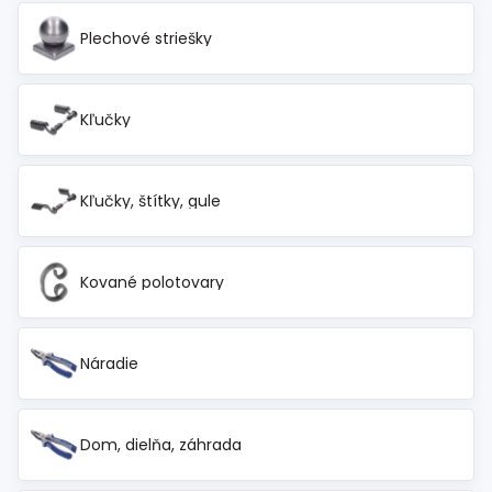
Spojovací
materiál
Plechové striešky
%
Zľava
Kľučky
Kľučky, štítky, gule
Kované polotovary
Náradie
Dom, dielňa, záhrada