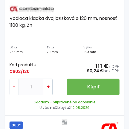
Vodiaca kladka dvojložisková ø 120 mm, nosnosť
1100 kg, Zn
Dĺžka
Šírka
Výška
285 mm
70 mm
150 mm
Kód produktu
111 €
s DPH
90,24 €
bez DPH
C602/120
-
+
Kúpiť
Skladom
- pripravené na odoslanie
U vás môže byť už
12.08.2026
360°