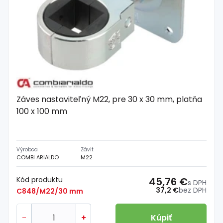
Záves nastaviteľný M22, pre 30 x 30 mm, platňa
100 x 100 mm
Výrobca
Závit
COMBI ARIALDO
M22
Kód produktu
45,76 €
s DPH
37,2 €
bez DPH
C848/M22/30 mm
-
+
Kúpiť