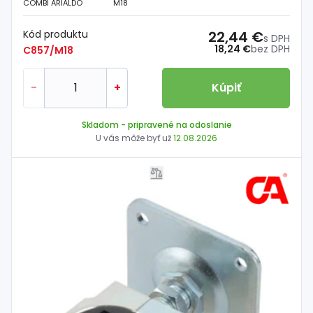
COMBI ARIALDO
M18
Kód produktu
22,44 €
s DPH
18,24 €
bez DPH
C857/M18
-
+
Kúpiť
Skladom
- pripravené na odoslanie
U vás môže byť už
12.08.2026