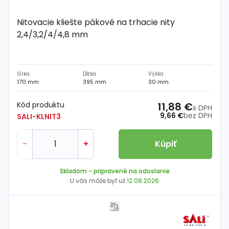
Nitovacie kliešte pákové na trhacie nity
2,4/3,2/4/4,8 mm
Šírka
Dĺžka
Výška
170 mm
395 mm
30 mm
Kód produktu
11,88 €
s DPH
9,66 €
bez DPH
SALI-KLNIT3
-
+
Kúpiť
Skladom
- pripravené na odoslanie
U vás môže byť už
12.08.2026