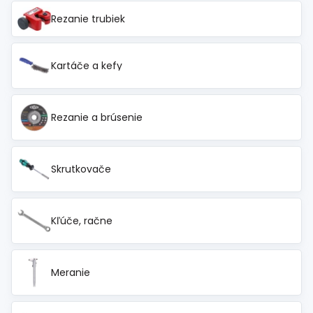
Spojovací
materiál
Rezanie trubiek
%
Zľava
Kartáče a kefy
Rezanie a brúsenie
Skrutkovače
Kľúče, račne
Meranie