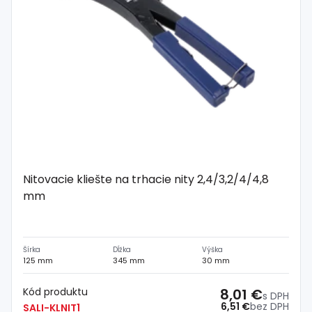
Nitovacie kliešte na trhacie nity 2,4/3,2/4/4,8
mm
Šírka
Dĺžka
Výška
125 mm
345 mm
30 mm
Kód produktu
8,01 €
s DPH
6,51 €
bez DPH
SALI-KLNIT1