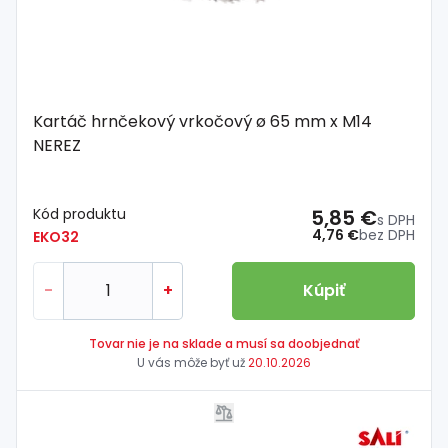
Kartáč hrnčekový vrkočový ø 65 mm x M14
NEREZ
Kód produktu
5,85 €
s DPH
4,76 €
bez DPH
EKO32
-
+
Kúpiť
Tovar nie je na sklade a musí sa doobjednať
U vás môže byť už
20.10.2026