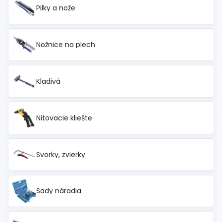
Pilky a nože
Nožnice na plech
Kladivá
Nitovacie kliešte
Svorky, zvierky
Sady náradia