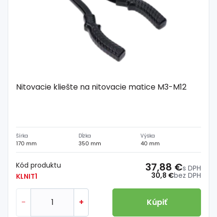
Nitovacie kliešte na nitovacie matice M3-M12
Šírka
Dĺžka
Výška
170 mm
350 mm
40 mm
Kód produktu
37,88 €
s DPH
30,8 €
bez DPH
KLNIT1
-
+
Kúpiť