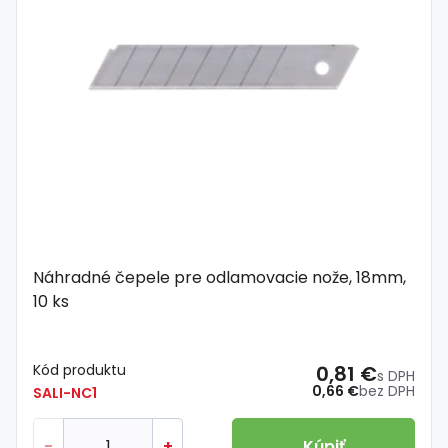
Náhradné čepele pre odlamovacie nože, 18mm,
10 ks
Kód produktu
0,81 €
s DPH
0,66 €
bez DPH
SALI-NC1
-
+
Kúpiť