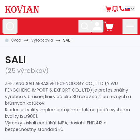
Úvod
Výrobcovia
SALI
Nerezové
polotovary
Hliníkové
polotovary
SALI
Kované
polotovary
(25 výrobkov)
Zábradlia a
madlá
ZHEJIANG SALI ABRASIVETECHNOLOGY CO., LTD (YIWU
PENGCHENG IMPORT & EXPORT CO., LTD) je profesionálny
Bránové
systémy
výrobca v brúsnej línii viac ako 30 rokov so silou rezných a
brúsnych kotúčov.
Automatizácia
Riadenie kvality implementujeme striktne podľa systému
kvality ISO9001.
Dom, dielňa,
záhrada
Výrobky získali certifikát MPA, dosiahli EN12413 a
bezpečnostný štandard EÚ.
Hutnícky
materiál