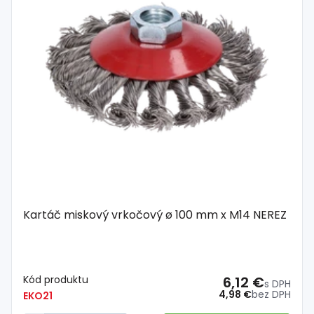
Kartáč miskový vrkočový ø 100 mm x M14 NEREZ
Kód produktu
6,12 €
s DPH
4,98 €
bez DPH
EKO21