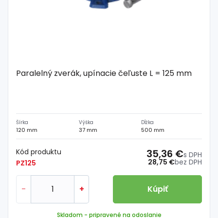
Paralelný zverák, upínacie čeľuste L = 125 mm
Šírka
Výška
Dĺžka
120 mm
37 mm
500 mm
Kód produktu
35,36 €
s DPH
28,75 €
bez DPH
PZ125
-
+
Kúpiť
Skladom
- pripravené na odoslanie