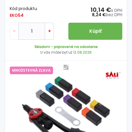
Kód produktu
10,14 €
s DPH
8,24 €
bez DPH
EKO54
-
+
Kúpiť
Skladom
- pripravené na odoslanie
U vás môže byť už
12.08.2026
MNOŽSTEVNÁ ZĽAVA