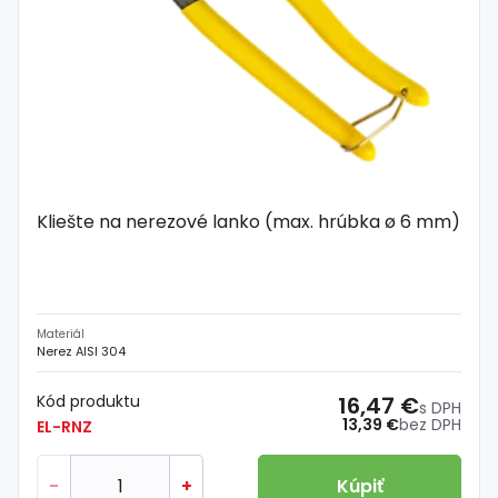
Kliešte na nerezové lanko (max. hrúbka ø 6 mm)
Materiál
Nerez AISI 304
Kód produktu
16,47 €
s DPH
13,39 €
bez DPH
EL-RNZ
-
+
Kúpiť