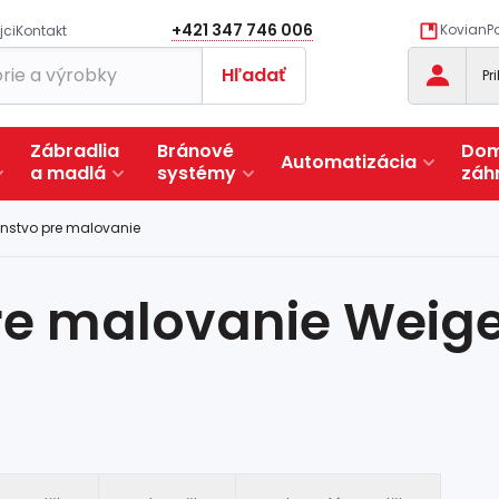
+421 347 746 006
KovianPo
jci
Kontakt
Hľadať
Pr
Zábradlia
Bránové
Dom
Automatizácia
a
madlá
systémy
záh
enstvo pre malovanie
re malovanie Weige