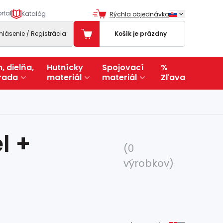
rtal
Katalóg
Rýchla objednávka
ihlásenie / Registrácia
Košík je prázdny
, dielňa,
Hutnícky
Spojovací
%
rada
materiál
materiál
Zľava
l +
(0
výrobkov)