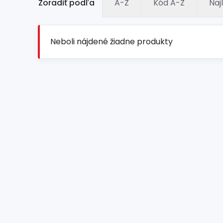
Zoradiť podľa
A-Z
Kód A-Z
Naj
Neboli nájdené žiadne produkty