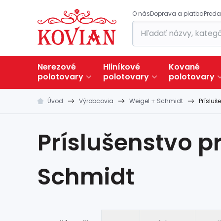
O nás
Doprava a platba
Preda
Nerezové
Hliníkové
Kované
polotovary
polotovary
polotovary
Úvod
Výrobcovia
Weigel + Schmidt
Prísluš
Príslušenstvo p
Schmidt