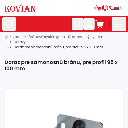
Úvod
Bránové systémy
Samonosný systém
Nerezové
polotovary
Dorazy
Doraz pre samonosnú bránu, pre profil 95 x 100 mm
Hliníkové
polotovary
Kované
polotovary
Doraz pre samonosnú bránu, pre profil 95 x
100 mm
Zábradlia a
madlá
Bránové
systémy
Automatizácia
Dom, dielňa,
záhrada
Hutnícky
materiál