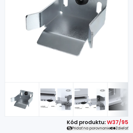
Spojovací
materiál
%
Zľava
Kód produktu:
W37/95
Pridať na porovnanie
Zdieľať