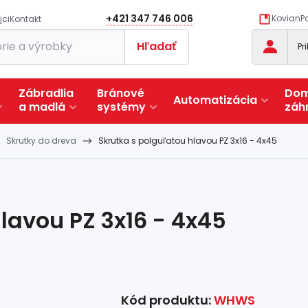
+421 347 746 006
KovianPo
jci
Kontakt
Hľadať
Pr
Zábradlia
Bránové
Dom
Automatizácia
a
madlá
systémy
záh
Skrutky do dreva
Skrutka s polguľatou hlavou PZ 3x16 - 4x45
lavou PZ 3x16 - 4x45
Kód produktu:
WHWS