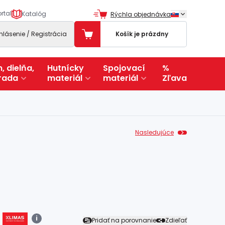
rtal
Katalóg
Rýchla objednávka
ihlásenie / Registrácia
Košík je prázdny
, dielňa,
Hutnícky
Spojovací
%
rada
materiál
materiál
Zľava
Nasledujúce
i
Pridať na porovnanie
Zdieľať