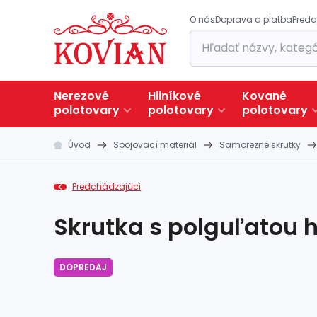
O nás
Doprava a platba
Preda
Nerezové
Hliníkové
Kované
polotovary
polotovary
polotovary
Úvod
Spojovací materiál
Samorezné skrutky
Predchádzajúci
Skrutka s polguľatou h
DOPREDAJ