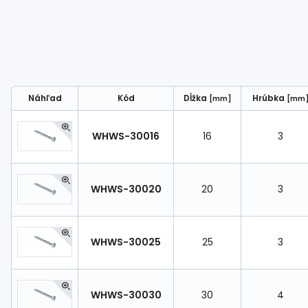
Náhľad
Kód
Dĺžka
Hrúbka
[mm]
[mm
WHWS-30016
16
3
WHWS-30020
20
3
WHWS-30025
25
3
WHWS-30030
30
4