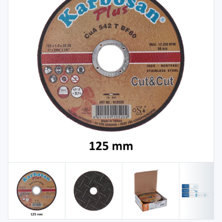
Spojovací
materiál
%
Zľava