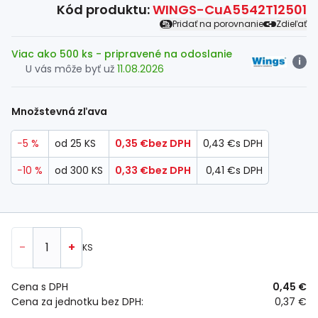
Kód produktu:
WINGS-CuA5542T12501
Pridať na porovnanie
Zdieľať
Viac ako 500 ks
- pripravené na odoslanie
i
U vás môže byť už
11.08.2026
Množstevná zľava
−5 %
od 25 KS
0,35 €
bez DPH
0,43 €
s DPH
−10 %
od 300 KS
0,33 €
bez DPH
0,41 €
s DPH
-
+
KS
Cena s DPH
0,45 €
Cena za jednotku bez DPH:
0,37 €