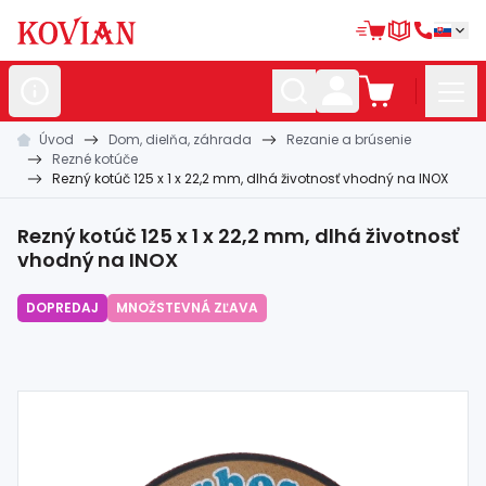
Úvod
Dom, dielňa, záhrada
Rezanie a brúsenie
Nerezové
polotovary
Rezné kotúče
Rezný kotúč 125 x 1 x 22,2 mm, dlhá životnosť vhodný na INOX
Hliníkové
polotovary
Kované
polotovary
Rezný kotúč 125 x 1 x 22,2 mm, dlhá životnosť
vhodný na INOX
Zábradlia a
madlá
DOPREDAJ
MNOŽSTEVNÁ ZĽAVA
Bránové
systémy
Automatizácia
Dom, dielňa,
záhrada
Hutnícky
materiál