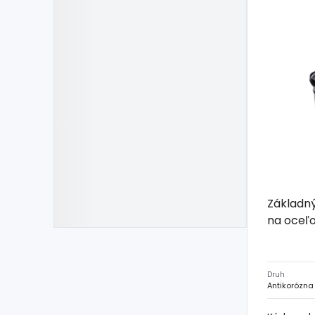
Základný
na oceľo
Druh
Antikorózna