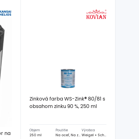
Zinková farba WS-Zink® 80/81 s
obsahom zinku 90 %, 250 ml
Objem
Použitie
Výrobca
er na
250 ml
Na oceľ, Na zinok, Na hliník
Weigel + Schmidt