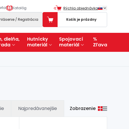
rtal
Katalóg
Rýchla objednávka
ihlásenie / Registrácia
Košík je prázdny
, dielňa,
Hutnícky
Spojovací
%
rada
materiál
materiál
Zľava
Zobrazenie
ie
Najpredávanejšie