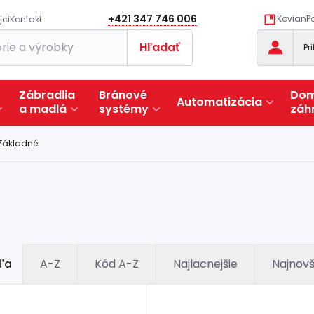
+421 347 746 006
KovianPo
jci
Kontakt
Hľadať
Pr
Zábradlia
Bránové
Dom
Automatizácia
a
madlá
systémy
záh
Základné
ľa
A-Z
Kód A-Z
Najlacnejšie
Najnovš