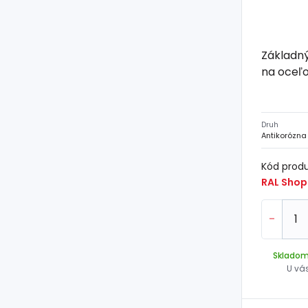
Základný
na oceľo
Druh
Antikorózna
Kód prod
RAL Shop
-
Sklado
U vá