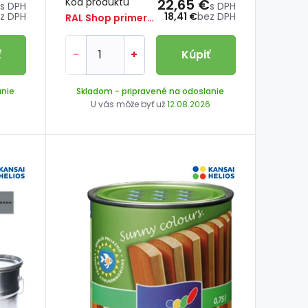
Kód produktu
22,65 €
s DPH
s DPH
z DPH
18,41 €
bez DPH
RAL Shop primer/3
ť
-
+
Kúpiť
anie
Skladom
- pripravené na odoslanie
6
U vás môže byť už
12.08.2026