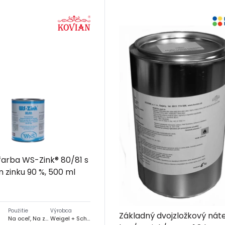
farba WS-Zink® 80/81 s
zinku 90 %, 500 ml
Použitie
Výrobca
Základný dvojzložkový nát
Na oceľ, Na zinok, Na hliník
Weigel + Schmidt