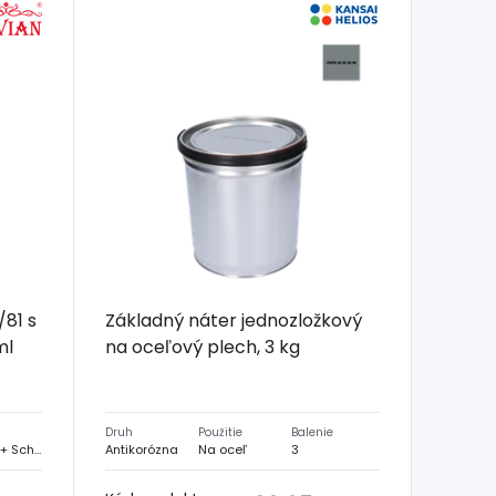
/81 s
Základný náter jednozložkový
ml
na oceľový plech, 3 kg
a
Druh
Použitie
Balenie
Weigel + Schmidt
Antikorózna
Na oceľ
3