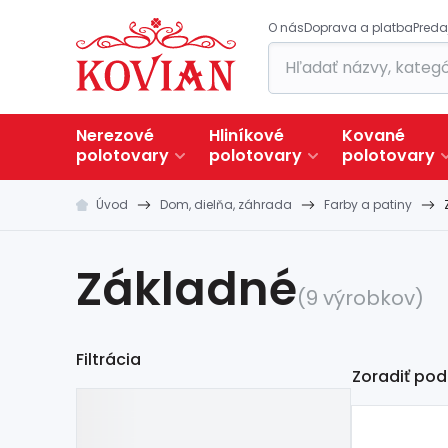
O nás
Doprava a platba
Preda
Nerezové
Hliníkové
Kované
polotovary
polotovary
polotovary
Úvod
Dom, dielňa, záhrada
Farby a patiny
Základné
(9 výrobkov)
Filtrácia
Zoradiť pod