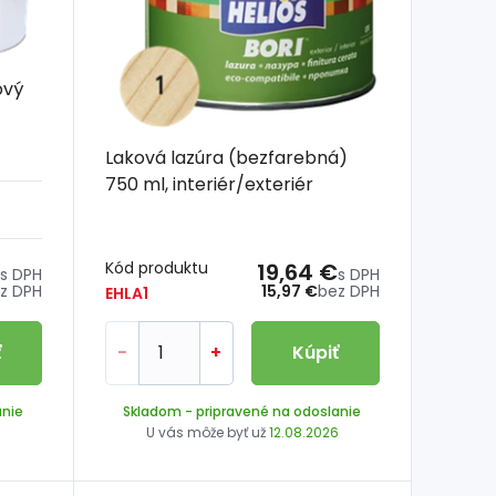
ový
Laková lazúra (bezfarebná)
750 ml, interiér/exteriér
Kód produktu
19,64 €
s DPH
s DPH
z DPH
15,97 €
bez DPH
EHLA1
ť
-
+
Kúpiť
anie
Skladom
- pripravené na odoslanie
6
U vás môže byť už
12.08.2026