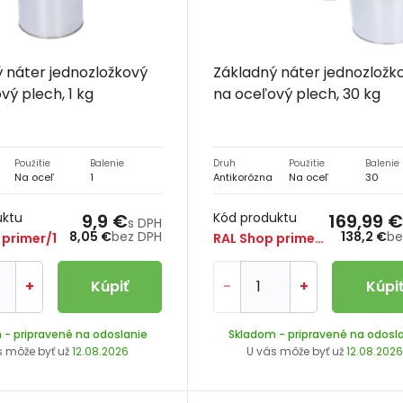
 náter jednozložkový
Základný náter jednozložk
vý plech, 1 kg
na oceľový plech, 30 kg
Použitie
Balenie
Druh
Použitie
Balenie
Na oceľ
1
Antikorózna
Na oceľ
30
uktu
9,9 €
Kód produktu
169,99 €
s DPH
8,05 €
bez DPH
138,2 €
be
 primer/1
RAL Shop primer/26
+
Kúpiť
-
+
Kúpi
m
- pripravené na odoslanie
Skladom
- pripravené na odosl
s môže byť už
12.08.2026
U vás môže byť už
12.08.202