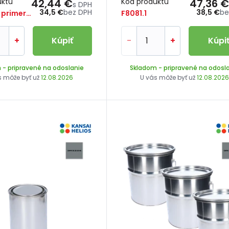
uktu
42,44 €
Kód produktu
47,36 €
s DPH
34,5 €
bez DPH
38,5 €
be
RAL Shop primer/5
F8081.1
+
Kúpiť
-
+
Kúpi
m
- pripravené na odoslanie
Skladom
- pripravené na odosl
s môže byť už
12.08.2026
U vás môže byť už
12.08.202