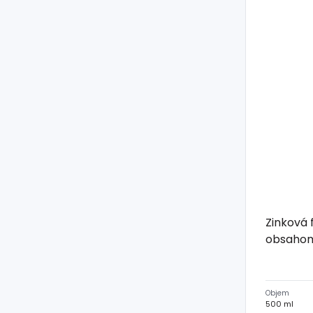
Zinková 
obsahom 
Objem
500 ml