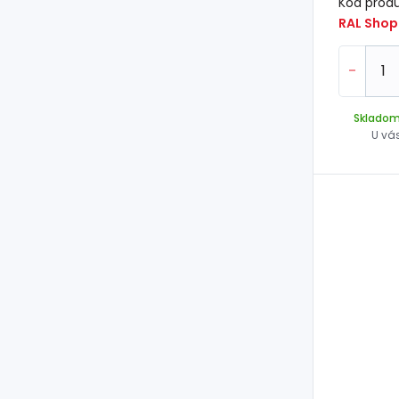
Kód prod
-
Sklado
U vá