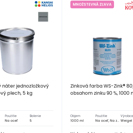
MNOŽSTEVNÁ ZĽAVA
 náter jednozložkový
Zinková farba WS-Zink® 80
vý plech, 5 kg
obsahom zinku 90 %, 1000 
Použitie
Balenie
Objem
Použitie
Výrobc
Na oceľ
5
1000 ml
Na oceľ, Na zinok, Na hliník