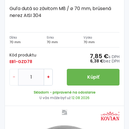
Guľa dutá so závitom M8 / ø 70 mm, brúsená
nerez AISI 304
Dĺžka
Šírka
Výška
70 mm
70 mm
70 mm
Kód produktu
7,85 €
s DPH
6,38 €
bez DPH
EB1-GZD78
-
+
Kúpiť
Skladom
- pripravené na odoslanie
U vás môže byť už
12.08.2026