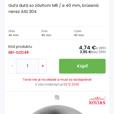
Guľa dutá so závitom M8 / ø 40 mm, brúsená
nerez AISI 304
Dĺžka
Šírka
Výška
40 mm
40 mm
40 mm
Kód produktu
4,74 €
s DPH
3,85 €
bez DPH
EB1-GZD48
-
+
Kúpiť
Tovar nie je na sklade a musí sa doobjednať
U vás môže byť už
03.12.2026