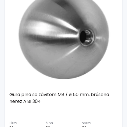
Guľa plná so závitom M8 / ø 50 mm, brúsená
nerez AISI 304
Dĺžka
Šírka
Výška