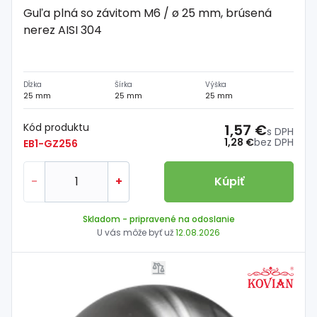
Guľa plná so závitom M6 / ø 25 mm, brúsená
nerez AISI 304
Dĺžka
Šírka
Výška
25 mm
25 mm
25 mm
Kód produktu
1,57 €
s DPH
1,28 €
bez DPH
EB1-GZ256
-
+
Kúpiť
Skladom
- pripravené na odoslanie
U vás môže byť už
12.08.2026