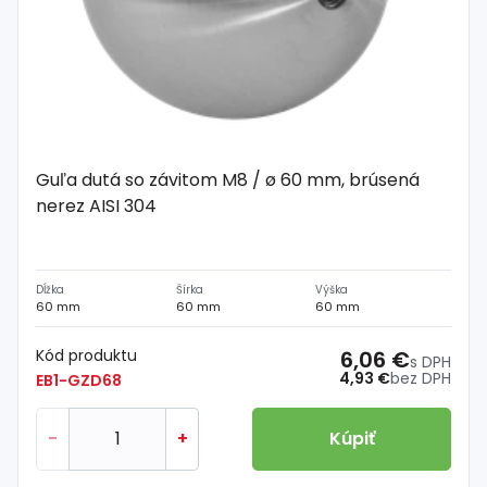
Guľa dutá so závitom M8 / ø 60 mm, brúsená
nerez AISI 304
Dĺžka
Šírka
Výška
60 mm
60 mm
60 mm
Kód produktu
6,06 €
s DPH
4,93 €
bez DPH
EB1-GZD68
-
+
Kúpiť