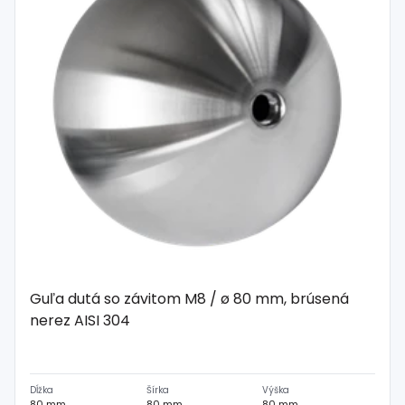
Guľa dutá so závitom M8 / ø 80 mm, brúsená
nerez AISI 304
Dĺžka
Šírka
Výška
80 mm
80 mm
80 mm