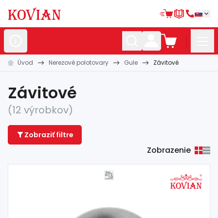
Úvod
Nerezové polotovary
Gule
Závitové
Nerezové
polotovary
Hliníkové
polotovary
Závitové
Kované
polotovary
(12 výrobkov)
Zábradlia a
madlá
Zobraziť filtre
Bránové
systémy
Zobrazenie
Automatizácia
Dom, dielňa,
záhrada
Hutnícky
materiál