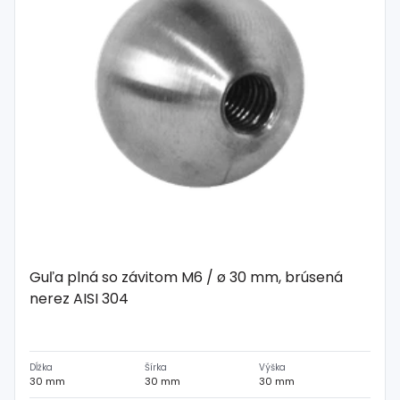
Spojovací
materiál
%
Zľava
Guľa plná so závitom M6 / ø 30 mm, brúsená
nerez AISI 304
Dĺžka
Šírka
Výška
30 mm
30 mm
30 mm