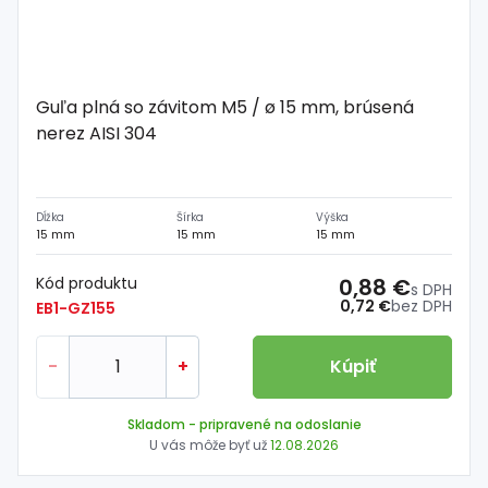
Guľa plná so závitom M5 / ø 15 mm, brúsená
nerez AISI 304
Dĺžka
Šírka
Výška
15 mm
15 mm
15 mm
Kód produktu
0,88 €
s DPH
0,72 €
bez DPH
EB1-GZ155
-
+
Kúpiť
Skladom
- pripravené na odoslanie
U vás môže byť už
12.08.2026