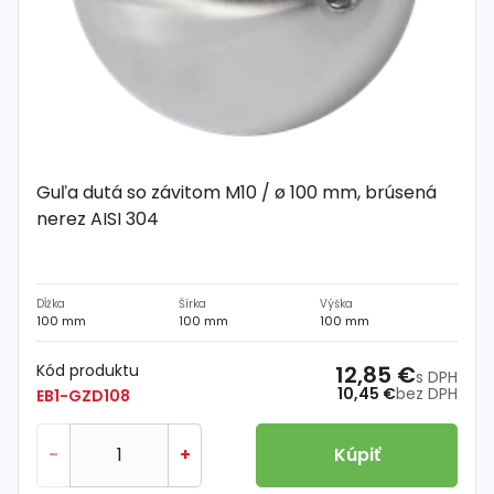
Guľa dutá so závitom M10 / ø 100 mm, brúsená
nerez AISI 304
Dĺžka
Šírka
Výška
100 mm
100 mm
100 mm
Kód produktu
12,85 €
s DPH
10,45 €
bez DPH
EB1-GZD108
-
+
Kúpiť