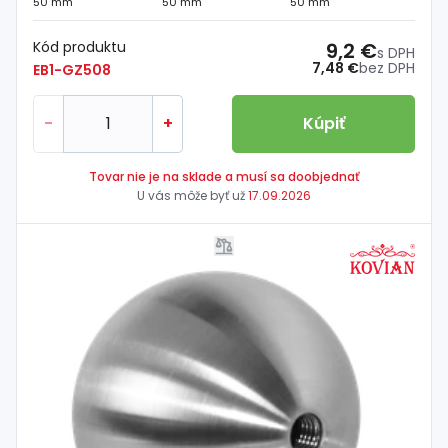
50 mm
50 mm
50 mm
Kód produktu
9,2 €
s DPH
7,48 €
bez DPH
EB1-GZ508
-
+
Kúpiť
Tovar nie je na sklade a musí sa doobjednať
U vás môže byť už
17.09.2026