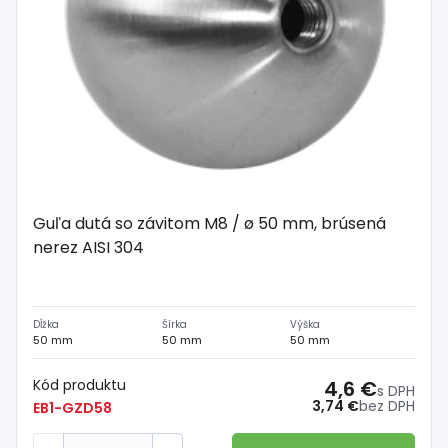
Guľa dutá so závitom M8 / ø 50 mm, brúsená
nerez AISI 304
Dĺžka
Šírka
Výška
50 mm
50 mm
50 mm
Kód produktu
4,6 €
s DPH
3,74 €
bez DPH
EB1-GZD58