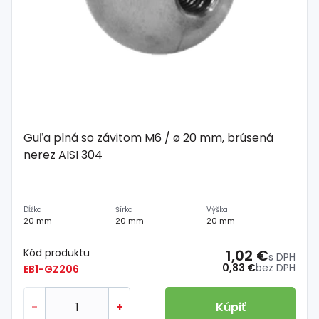
Guľa plná so závitom M6 / ø 20 mm, brúsená
nerez AISI 304
Dĺžka
Šírka
Výška
20 mm
20 mm
20 mm
Kód produktu
1,02 €
s DPH
0,83 €
bez DPH
EB1-GZ206
-
+
Kúpiť