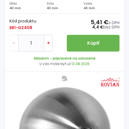
Dĺžka
Šírka
Výška
40 mm
40 mm
40 mm
Kód produktu
5,41 €
s DPH
4,4 €
bez DPH
EB1-GZ408
-
+
Kúpiť
Skladom
- pripravené na odoslanie
U vás môže byť už
12.08.2026