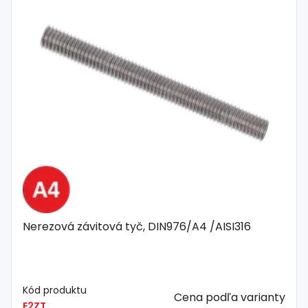
Spojovací
materiál
%
Zľava
Nerezová závitová tyč, DIN976/A4 /AISI316
Kód produktu
Cena podľa varianty
E2ZT