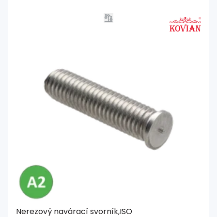
Nerezový navárací svorník,ISO