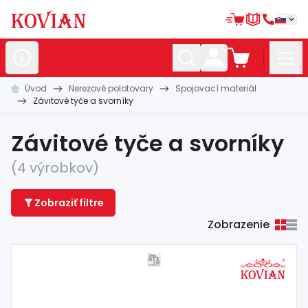
Úvod
Nerezové polotovary
Spojovací materiál
Nerezové
polotovary
Závitové tyče a svorníky
Hliníkové
polotovary
Závitové tyče a svorníky
Kované
polotovary
(4 výrobkov)
Zábradlia a
madlá
Zobraziť filtre
Bránové
systémy
Zobrazenie
Automatizácia
Dom, dielňa,
záhrada
Hutnícky
materiál