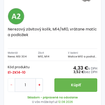
Nerezový závitový kolík, M14/M10, vrátane matíc
a podložiek
Materiál
Závit
V balení
Nerez AISI 304
M10, M14
Matice M10 a podložky
Kód produktu
4,33 €
s DPH
3,52 €
bez DPH
E1-ZK14-10
-
+
Kúpiť
Skladom
- pripravené na odoslanie
U vás môže byť už
12.08.2026