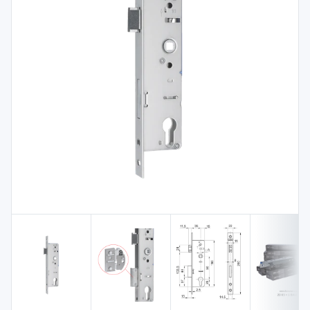
Spojovací
materiál
%
Zľava