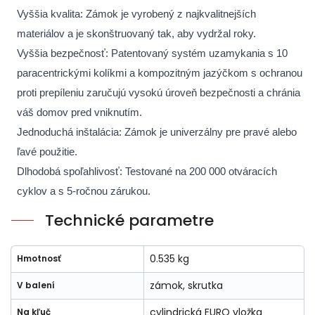
Vyššia kvalita: Zámok je vyrobený z najkvalitnejších
materiálov a je skonštruovaný tak, aby vydržal roky.
Vyššia bezpečnosť: Patentovaný systém uzamykania s 10
paracentrickými kolíkmi a kompozitným jazýčkom s ochranou
proti prepíleniu zaručujú vysokú úroveň bezpečnosti a chránia
váš domov pred vniknutím.
Jednoduchá inštalácia: Zámok je univerzálny pre pravé alebo
ľavé použitie.
Dlhodobá spoľahlivosť: Testované na 200 000 otváracích
cyklov a s 5-ročnou zárukou.
Technické parametre
0.535 kg
Hmotnosť
zámok, skrutka
V balení
cylindrická EURO vložka
Na kľuč