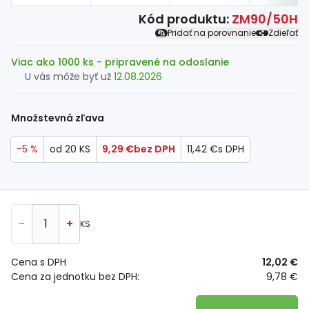
Kód produktu:
ZM90/50H
Pridať na porovnanie
Zdieľať
Viac ako 1000 ks
- pripravené na odoslanie
U vás môže byť už
12.08.2026
Množstevná zľava
−5 %
od 20 KS
9,29 €
bez DPH
11,42 €
s DPH
-
+
KS
Cena s DPH
12,02 €
Cena za jednotku bez DPH:
9,78 €