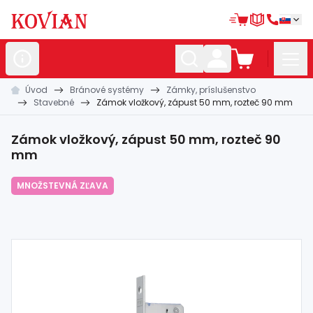
Úvod
Bránové systémy
Zámky, príslušenstvo
Nerezové
polotovary
Stavebné
Zámok vložkový, zápust 50 mm, rozteč 90 mm
Hliníkové
polotovary
Zámok vložkový, zápust 50 mm, rozteč 90
Kované
polotovary
mm
Zábradlia a
madlá
MNOŽSTEVNÁ ZĽAVA
Bránové
systémy
Automatizácia
Dom, dielňa,
záhrada
Hutnícky
materiál