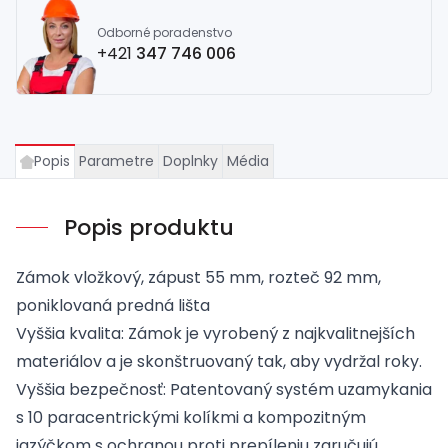
Odborné poradenstvo
+421
347 746 006
Popis
Parametre
Doplnky
Média
Popis produktu
Zámok vložkový, zápust 55 mm, rozteč 92 mm,
poniklovaná predná lišta
Vyššia kvalita: Zámok je vyrobený z najkvalitnejších
materiálov a je skonštruovaný tak, aby vydržal roky.
Vyššia bezpečnosť: Patentovaný systém uzamykania
s 10 paracentrickými kolíkmi a kompozitným
jazýčkom s ochranou proti prepíleniu zaručujú