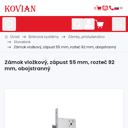
Úvod
Bránové systémy
Zámky, príslušenstvo
Nerezové
polotovary
Stavebné
Zámok vložkový, zápust 55 mm, rozteč 92 mm, obojstranný
Hliníkové
polotovary
Kované
polotovary
Zámok vložkový, zápust 55 mm, rozteč 92
mm, obojstranný
Zábradlia a
madlá
Bránové
systémy
Automatizácia
Dom, dielňa,
záhrada
Hutnícky
materiál