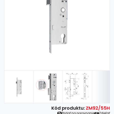
Spojovací
materiál
%
Zľava
Kód produktu:
ZM92/55H
Pridať na porovnanie
Zdieľať