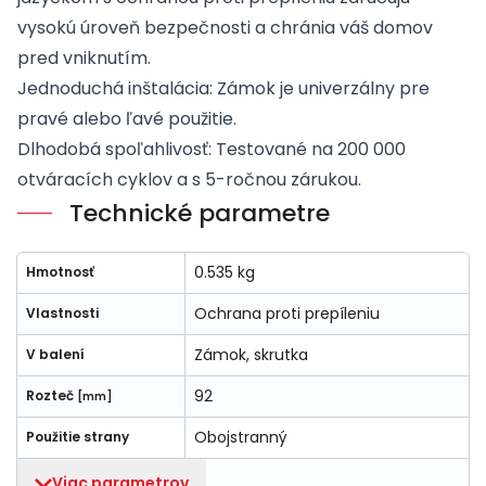
vysokú úroveň bezpečnosti a chránia váš domov
pred vniknutím.
Jednoduchá inštalácia: Zámok je univerzálny pre
pravé alebo ľavé použitie.
Dlhodobá spoľahlivosť: Testované na 200 000
otváracích cyklov a s 5-ročnou zárukou.
Technické parametre
0.535 kg
Hmotnosť
Ochrana proti prepíleniu
Vlastnosti
Zámok, skrutka
V balení
92
Rozteč
[mm]
Obojstranný
Použitie strany
Viac parametrov