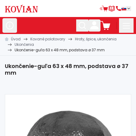
Úvod
Kované polotovary
Hroty, špice, ukončenia
Nerezové
polotovary
Ukončenia
Ukončenie-guľa 63 x 48 mm, podstava ø 37 mm
Hliníkové
polotovary
Kované
polotovary
Ukončenie-guľa 63 x 48 mm, podstava ø 37
mm
Zábradlia a
madlá
Bránové
systémy
Automatizácia
Dom, dielňa,
záhrada
Hutnícky
materiál