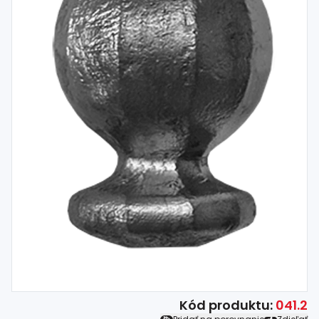
Spojovací
materiál
%
Zľava
Kód produktu:
041.2