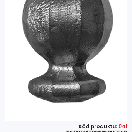
Spojovací
materiál
%
Zľava
Kód produktu:
041