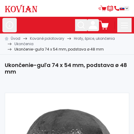
Úvod
Kované polotovary
Hroty, špice, ukončenia
Nerezové
polotovary
Ukončenia
Ukončenie-guľa 74 x 54 mm, podstava ø 48 mm
Hliníkové
polotovary
Kované
polotovary
Ukončenie-guľa 74 x 54 mm, podstava ø 48
mm
Zábradlia a
madlá
Bránové
systémy
Automatizácia
Dom, dielňa,
záhrada
Hutnícky
materiál