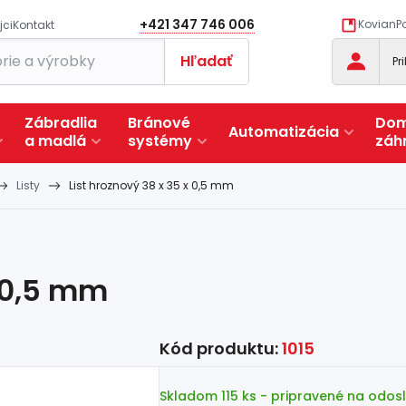
+421 347 746 006
KovianPo
jci
Kontakt
Hľadať
Pr
Zábradlia
Bránové
Dom
Automatizácia
a
madlá
systémy
záh
Listy
List hroznový 38 x 35 x 0,5 mm
x 0,5 mm
Kód produktu:
1015
Skladom 115 ks
- pripravené na odos