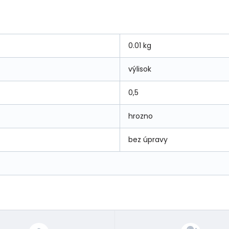
0.01 kg
výlisok
0,5
hrozno
bez úpravy