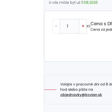
U vás môže byť už
11.08.2026
Cena s D
-
+
KS
Cena za jed
Volajte v pracovné dni od 8 d
hod alebo píšte na
objednavky@kovian.sk