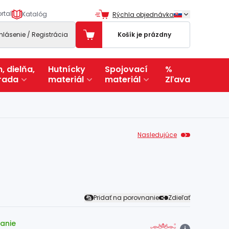
rtal
Katalóg
Rýchla objednávka
ihlásenie / Registrácia
Košík je prázdny
, dielňa,
Hutnícky
Spojovací
%
rada
materiál
materiál
Zľava
Nasledujúce
Pridať na porovnanie
Zdieľať
lanie
i