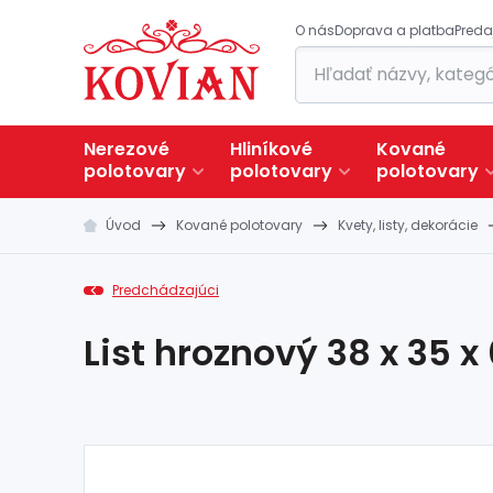
O nás
Doprava a platba
Preda
Nerezové
Hliníkové
Kované
polotovary
polotovary
polotovary
Úvod
Kované polotovary
Kvety, listy, dekorácie
Predchádzajúci
List hroznový 38 x 35 