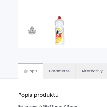
Popis
Parametre
Alternatívy
Popis produktu
list hroznový 38x35 mm, 0,5mm