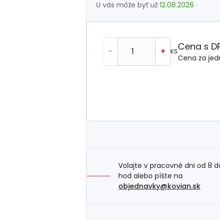
U vás môže byť už
12.08.2026
Cena s D
-
+
KS
Cena za jed
Volajte v pracovné dni od 8 d
hod alebo píšte na
objednavky@kovian.sk