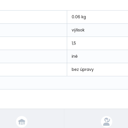
0.06 kg
výlisok
1,5
iné
bez úpravy