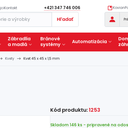
+421 347 746 006
KovianPo
jci
Kontakt
Hľadať
Pr
Zábradlia
Bránové
Dom
Automatizácia
a
madlá
systémy
záh
Kvety
Kvet 45 x 45 x 1,5 mm
Kód produktu:
1253
Skladom 146 ks
- pripravené na odos