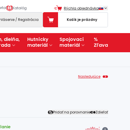
rtal
Katalóg
Rýchla objednávka
ihlásenie / Registrácia
Košík je prázdny
, dielňa,
Hutnícky
Spojovací
%
rada
materiál
materiál
Zľava
Nasledujúce
Pridať na porovnanie
Zdieľať
lanie
i