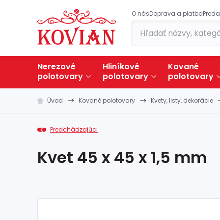
O nás
Doprava a platba
Preda
Nerezové
Hliníkové
Kované
polotovary
polotovary
polotovary
Úvod
Kované polotovary
Kvety, listy, dekorácie
Predchádzajúci
Kvet 45 x 45 x 1,5 mm