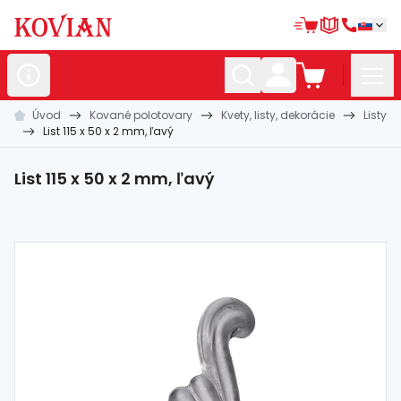
Úvod
Kované polotovary
Kvety, listy, dekorácie
Listy
Nerezové
polotovary
List 115 x 50 x 2 mm, ľavý
Hliníkové
polotovary
List 115 x 50 x 2 mm, ľavý
Kované
polotovary
Zábradlia a
madlá
Bránové
systémy
Automatizácia
Dom, dielňa,
záhrada
Hutnícky
materiál