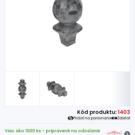
Spojovací
materiál
%
Zľava
Kód produktu:
1403
Pridať na porovnanie
Zdieľať
Viac ako 1000 ks
- pripravené na odoslanie
i