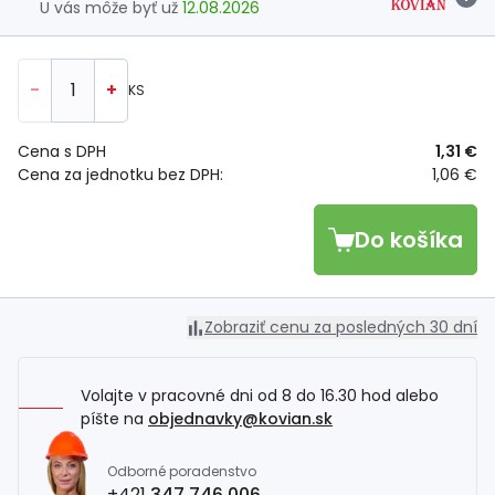
U vás môže byť už
12.08.2026
-
+
KS
Cena s DPH
1,31 €
Cena za jednotku bez DPH:
1,06 €
Do košíka
Zobraziť cenu za posledných 30 dní
Volajte v pracovné dni od 8 do 16.30 hod alebo
píšte na
objednavky@kovian.sk
Odborné poradenstvo
+421
347 746 006