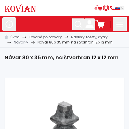
Úvod
Kované polotovary
Návleky, rozety, krytky
Nerezové
polotovary
Návarky
Návar 80 x 35 mm, na štvorhran 12 x 12 mm
Hliníkové
polotovary
Návar 80 x 35 mm, na štvorhran 12 x 12 mm
Kované
polotovary
Zábradlia a
madlá
Bránové
systémy
Automatizácia
Dom, dielňa,
záhrada
Hutnícky
materiál