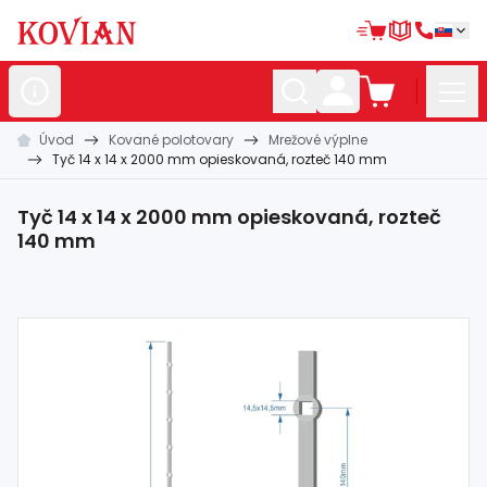
Úvod
Kované polotovary
Mrežové výplne
Nerezové
polotovary
Tyč 14 x 14 x 2000 mm opieskovaná, rozteč 140 mm
Hliníkové
polotovary
Tyč 14 x 14 x 2000 mm opieskovaná, rozteč
Kované
polotovary
140 mm
Zábradlia a
madlá
Bránové
systémy
Automatizácia
Dom, dielňa,
záhrada
Hutnícky
materiál