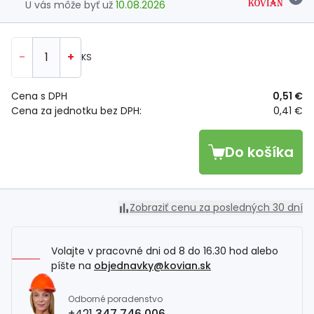
U vás môže byť už
10.08.2026
-
+
KS
Cena s DPH
0,51 €
Cena za jednotku bez DPH:
0,41 €
Do košíka
Zobraziť cenu za posledných 30 dní
Volajte v pracovné dni od 8 do 16.30 hod alebo
píšte na
objednavky@kovian.sk
Odborné poradenstvo
+421
347 746 006