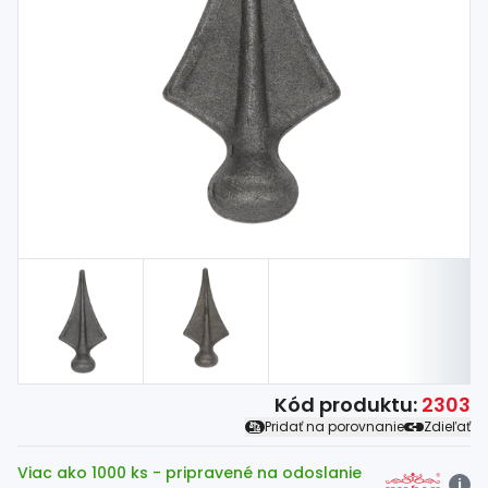
Spojovací
materiál
%
Zľava
Kód produktu:
2303
Pridať na porovnanie
Zdieľať
Viac ako 1000 ks
- pripravené na odoslanie
i