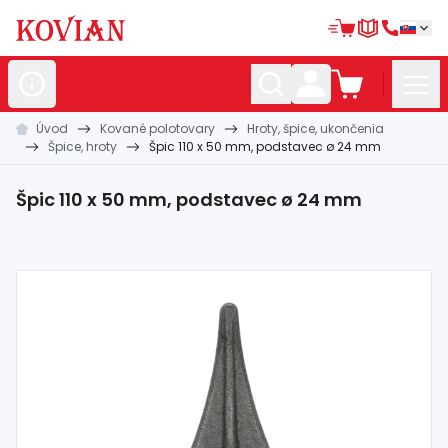
Úvod
Kované polotovary
Hroty, špice, ukončenia
Nerezové
polotovary
Špice, hroty
Špic 110 x 50 mm, podstavec ø 24 mm
Hliníkové
polotovary
Špic 110 x 50 mm, podstavec ø 24 mm
Kované
polotovary
Zábradlia a
madlá
Bránové
systémy
Automatizácia
Dom, dielňa,
záhrada
Hutnícky
materiál