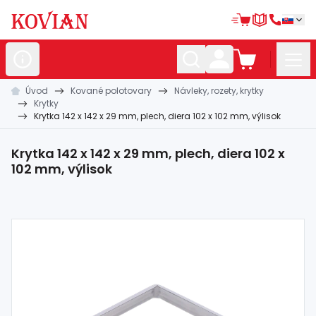
Úvod
Kované polotovary
Návleky, rozety, krytky
Nerezové
polotovary
Krytky
Krytka 142 x 142 x 29 mm, plech, diera 102 x 102 mm, výlisok
Hliníkové
polotovary
Kované
polotovary
Krytka 142 x 142 x 29 mm, plech, diera 102 x
102 mm, výlisok
Zábradlia a
madlá
Bránové
systémy
Automatizácia
Dom, dielňa,
záhrada
Hutnícky
materiál