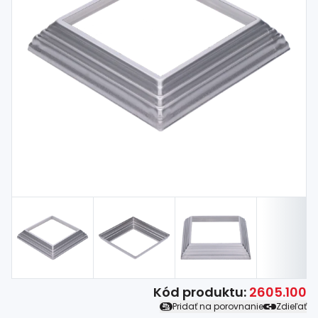
Spojovací
materiál
%
Zľava
Kód produktu:
2605.100
Pridať na porovnanie
Zdieľať