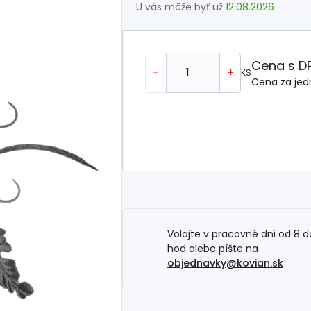
U vás môže byť už
12.08.2026
Cena s D
-
+
KS
Cena za jed
Volajte v pracovné dni od 8 d
hod alebo píšte na
objednavky@kovian.sk