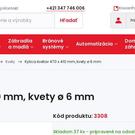
+421 347 746 006
KovianPo
jci
Kontakt
Hľadať
Pr
Zábradlia
Bránové
Dom
Automatizácia
a
madlá
systémy
záh
Kvety
Kytica kvetov 470 x 410 mm, kvety ø 6 mm
10 mm, kvety ø 6 mm
Kód produktu:
3308
Skladom 37 ks
- pripravené na odosl