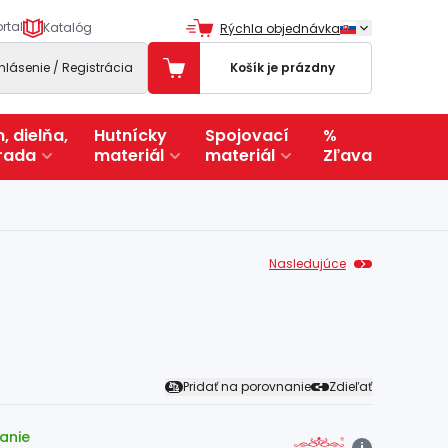
rtal
Katalóg
Rýchla objednávka
ihlásenie / Registrácia
Košík je prázdny
, dielňa,
Hutnícky
Spojovací
%
rada
materiál
materiál
Zľava
Nasledujúce
Pridať na porovnanie
Zdieľať
anie
i