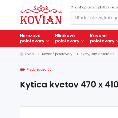
O nás
Doprava a platba
Preda
Nerezové
Hliníkové
Kované
polotovary
polotovary
polotovary
Úvod
Kované polotovary
Kvety, listy, dekorácie
Predchádzajúci
Kytica kvetov 470 x 4