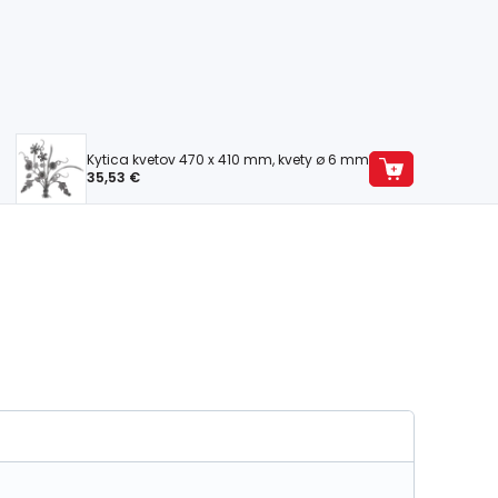
Kytica kvetov 470 x 410 mm, kvety ø 6 mm
35,53 €