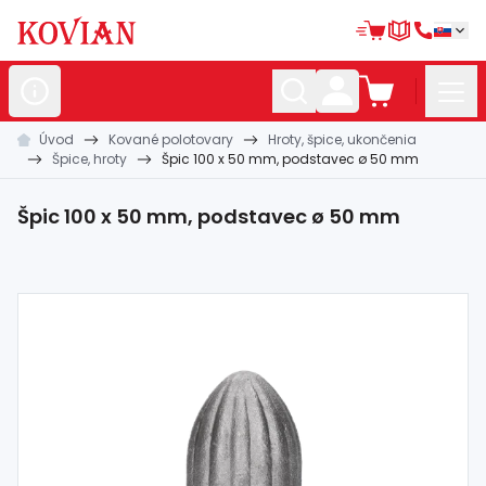
Úvod
Kované polotovary
Hroty, špice, ukončenia
Nerezové
polotovary
Špice, hroty
Špic 100 x 50 mm, podstavec ø 50 mm
Hliníkové
polotovary
Špic 100 x 50 mm, podstavec ø 50 mm
Kované
polotovary
Zábradlia a
madlá
Bránové
systémy
Automatizácia
Dom, dielňa,
záhrada
Hutnícky
materiál