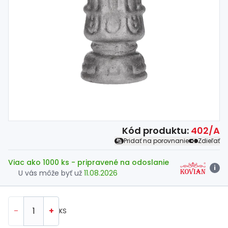
Spojovací
materiál
%
Zľava
Kód produktu:
402/A
Pridať na porovnanie
Zdieľať
Viac ako 1000 ks
- pripravené na odoslanie
i
U vás môže byť už
11.08.2026
-
+
KS