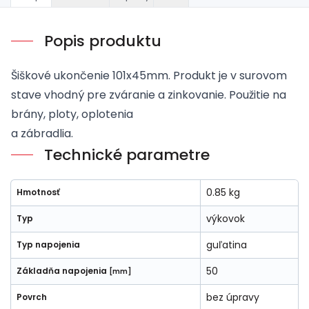
Popis produktu
Šiškové ukončenie 101x45mm. Produkt je v surovom
stave vhodný pre zváranie a zinkovanie. Použitie na
brány, ploty, oplotenia
a zábradlia.
Technické parametre
0.85 kg
Hmotnosť
výkovok
Typ
guľatina
Typ napojenia
50
Základňa napojenia
[mm]
bez úpravy
Povrch