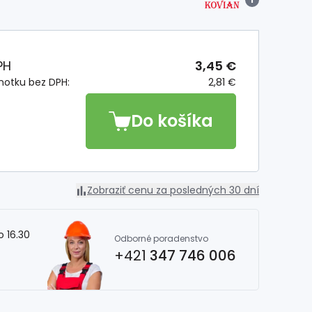
PH
3,45 €
notku bez DPH:
2,81 €
Do košíka
Zobraziť cenu za posledných 30 dní
o 16.30
Odborné poradenstvo
+421
347 746 006