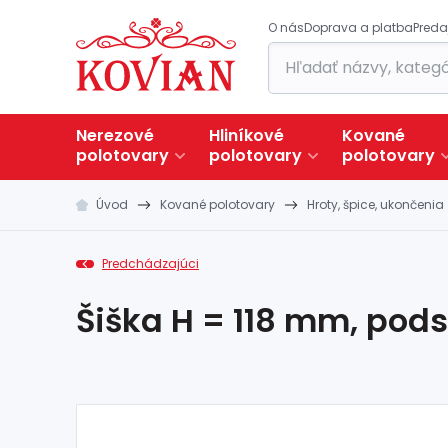
O nás
Doprava a platba
Preda
Nerezové
Hliníkové
Kované
polotovary
polotovary
polotovary
Úvod
Kované polotovary
Hroty, špice, ukončenia
Predchádzajúci
Šiška H = 118 mm, pod