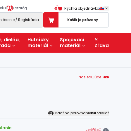
rtal
Katalóg
Rýchla objednávka
ihlásenie / Registrácia
Košík je prázdny
, dielňa,
Hutnícky
Spojovací
%
rada
materiál
materiál
Zľava
Nasledujúce
Pridať na porovnanie
Zdieľať
slanie
i