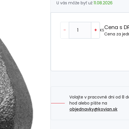
U vás môže byť už
11.08.2026
Cena s D
-
+
KS
Cena za jed
Volajte v pracovné dni od 8 d
hod alebo píšte na
objednavky@kovian.sk