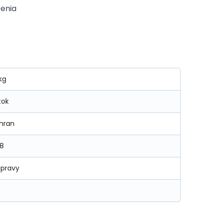
tenia
kg
tok
rhran
8
úpravy