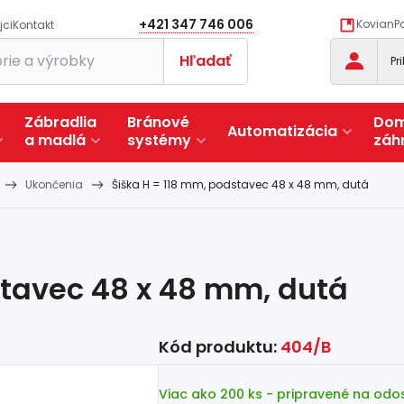
+421 347 746 006
KovianPo
jci
Kontakt
Hľadať
Pr
Zábradlia
Bránové
Dom
Automatizácia
a
madlá
systémy
záh
Ukončenia
Šiška H = 118 mm, podstavec 48 x 48 mm, dutá
stavec 48 x 48 mm, dutá
Kód produktu:
404/B
Viac ako 200 ks
- pripravené na odo