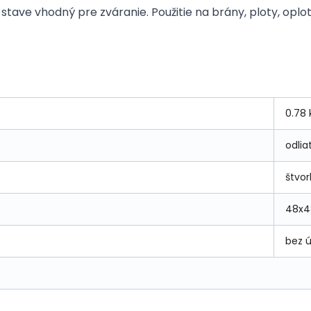
tave vhodný pre zváranie. Použitie na brány, ploty, oplo
0.78 
odlia
štvo
48x4
bez 