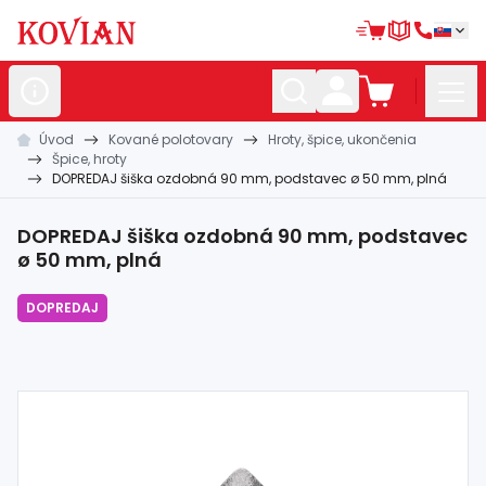
Úvod
Kované polotovary
Hroty, špice, ukončenia
Nerezové
polotovary
Špice, hroty
DOPREDAJ šiška ozdobná 90 mm, podstavec ø 50 mm, plná
Hliníkové
polotovary
Kované
polotovary
DOPREDAJ šiška ozdobná 90 mm, podstavec
ø 50 mm, plná
Zábradlia a
madlá
DOPREDAJ
Bránové
systémy
Automatizácia
Dom, dielňa,
záhrada
Hutnícky
materiál