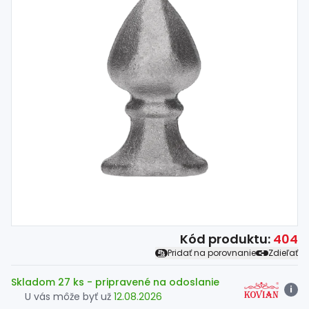
Spojovací
materiál
%
Zľava
Kód produktu:
404
Pridať na porovnanie
Zdieľať
Skladom 27 ks
- pripravené na odoslanie
i
U vás môže byť už
12.08.2026