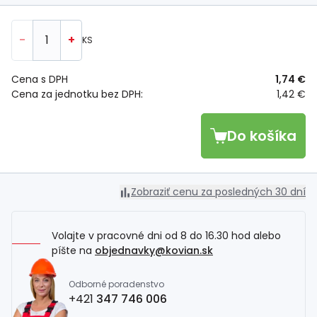
-
+
KS
Cena s DPH
1,74 €
Cena za jednotku bez DPH:
1,42 €
Do košíka
Zobraziť cenu za posledných 30 dní
Volajte v pracovné dni od 8 do 16.30 hod alebo
píšte na
objednavky@kovian.sk
Odborné poradenstvo
+421
347 746 006