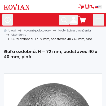
Úvod
Kované polotovary
Hroty, špice, ukončenia
Nerezové
polotovary
Ukončenia
Guľa ozdobná, H = 72 mm, podstavec 40 x 40 mm, plná
Hliníkové
polotovary
Kované
polotovary
Guľa ozdobná, H = 72 mm, podstavec 40 x
40 mm, plná
Zábradlia a
madlá
Bránové
systémy
Automatizácia
Dom, dielňa,
záhrada
Hutnícky
materiál