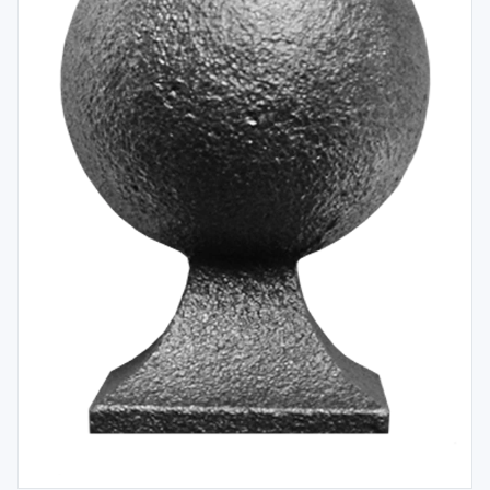
Spojovací
materiál
%
Zľava