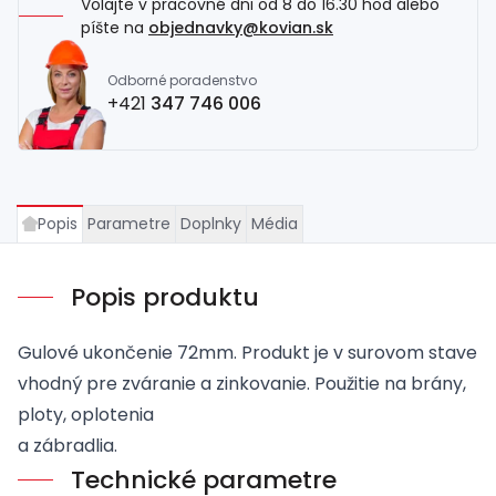
Volajte v pracovné dni od 8 do 16.30 hod alebo
píšte na
objednavky@kovian.sk
Odborné poradenstvo
+421
347 746 006
Popis
Parametre
Doplnky
Média
Popis produktu
Gulové ukončenie 72mm. Produkt je v surovom stave
vhodný pre zváranie a zinkovanie. Použitie na brány,
ploty, oplotenia
a zábradlia.
Technické parametre