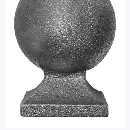
Spojovací
materiál
%
Zľava