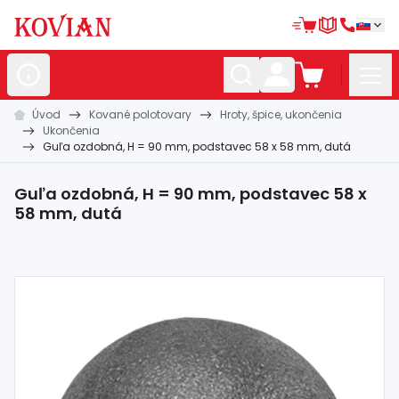
Úvod
Kované polotovary
Hroty, špice, ukončenia
Nerezové
polotovary
Ukončenia
Guľa ozdobná, H = 90 mm, podstavec 58 x 58 mm, dutá
Hliníkové
polotovary
Kované
polotovary
Guľa ozdobná, H = 90 mm, podstavec 58 x
58 mm, dutá
Zábradlia a
madlá
Bránové
systémy
Automatizácia
Dom, dielňa,
záhrada
Hutnícky
materiál