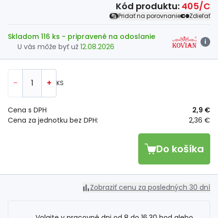
Kód produktu:
405/C
Pridať na porovnanie
Zdieľať
Skladom 116 ks
- pripravené na odoslanie
i
U vás môže byť už
12.08.2026
-
+
KS
Cena s DPH
2,9 €
Cena za jednotku bez DPH:
2,36 €
Do košíka
Zobraziť cenu za posledných 30 dní
Volajte v pracovné dni od 8 do 16.30 hod alebo