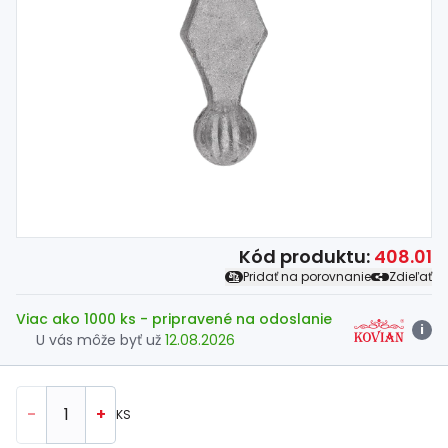
Spojovací
materiál
%
Zľava
Kód produktu:
408.01
Pridať na porovnanie
Zdieľať
Viac ako 1000 ks
- pripravené na odoslanie
i
U vás môže byť už
12.08.2026
-
+
KS