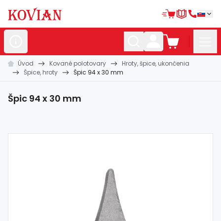
Úvod
Kované polotovary
Hroty, špice, ukončenia
Nerezové
polotovary
Špice, hroty
Špic 94 x 30 mm
Hliníkové
polotovary
Špic 94 x 30 mm
Kované
polotovary
Zábradlia a
madlá
Bránové
systémy
Automatizácia
Dom, dielňa,
záhrada
Hutnícky
materiál