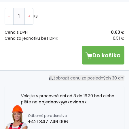
-
+
KS
Cena s DPH
0,63 €
Cena za jednotku bez DPH:
0,51 €
Do košíka
Zobraziť cenu za posledných 30 dní
Volajte v pracovné dni od 8 do 16.30 hod alebo
píšte na
objednavky@kovian.sk
Odborné poradenstvo
+421
347 746 006