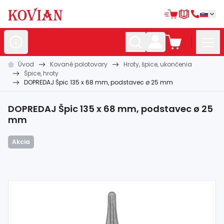
Úvod
Kované polotovary
Hroty, špice, ukončenia
Nerezové
polotovary
Špice, hroty
DOPREDAJ Špic 135 x 68 mm, podstavec ø 25 mm
Hliníkové
polotovary
Kované
polotovary
DOPREDAJ Špic 135 x 68 mm, podstavec ø 25
mm
Zábradlia a
madlá
Akcia
Bránové
systémy
Automatizácia
Dom, dielňa,
záhrada
Hutnícky
materiál