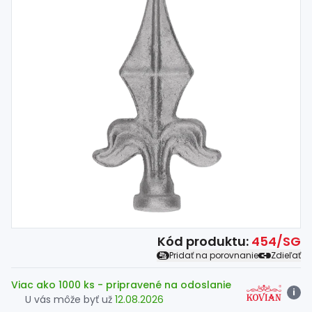
Spojovací
materiál
%
Zľava
Kód produktu:
454/SG
Pridať na porovnanie
Zdieľať
Viac ako 1000 ks
- pripravené na odoslanie
i
U vás môže byť už
12.08.2026