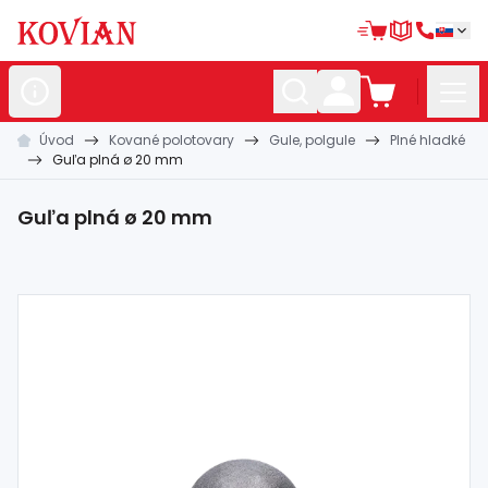
Úvod
Kované polotovary
Gule, polgule
Plné hladké
Nerezové
polotovary
Guľa plná ø 20 mm
Hliníkové
polotovary
Guľa plná ø 20 mm
Kované
polotovary
Zábradlia a
madlá
Bránové
systémy
Automatizácia
Dom, dielňa,
záhrada
Hutnícky
materiál