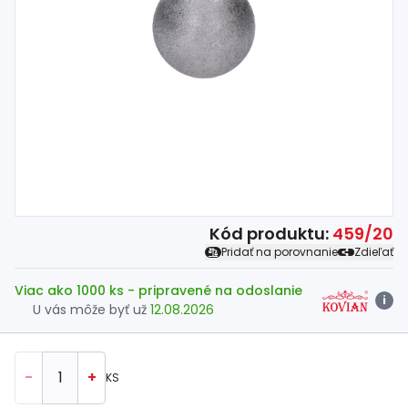
Spojovací
materiál
%
Zľava
Kód produktu:
459/20
Pridať na porovnanie
Zdieľať
Viac ako 1000 ks
- pripravené na odoslanie
i
U vás môže byť už
12.08.2026
-
+
KS