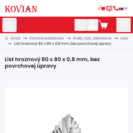
Úvod
Kované polotovary
Kvety, listy, dekorácie
Listy
Nerezové
polotovary
List hroznový 80 x 80 x 0,8 mm, bez povrchovej úpravy
Hliníkové
polotovary
List hroznový 80 x 80 x 0,8 mm, bez
Kované
polotovary
povrchovej úpravy
Zábradlia a
madlá
Bránové
systémy
Automatizácia
Dom, dielňa,
záhrada
Hutnícky
materiál