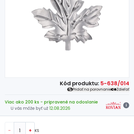
Spojovací
materiál
%
Zľava
Kód produktu:
5-638/014
Pridať na porovnanie
Zdieľať
Viac ako 200 ks
- pripravené na odoslanie
i
U vás môže byť už
12.08.2026
-
+
KS