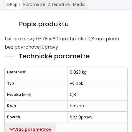
Popis
Parametre
Alternatívy
Média
Popis produktu
List hroznový H-78 x 80mm, hrúbka 0,8mm, plech
bez povrchovej úpravy
Technické parametre
0.023 kg
Hmotnosť
výlisok
Typ
0,8
Hrúbka
[mm]
hrozno
Druh
bez úpravy
Povrch
Viac parametrov