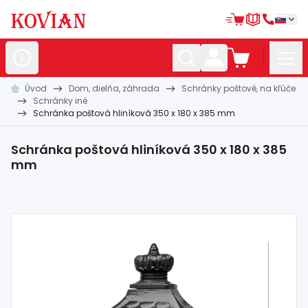
Úvod
Dom, dielňa, záhrada
Schránky poštové, na kľúče
Nerezové
polotovary
Schránky iné
Schránka poštová hliníková 350 x 180 x 385 mm
Hliníkové
polotovary
Kované
polotovary
Schránka poštová hliníková 350 x 180 x 385
mm
Zábradlia a
madlá
Bránové
systémy
Automatizácia
Dom, dielňa,
záhrada
Hutnícky
materiál