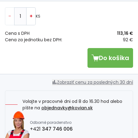
-
+
KS
Cena s DPH
113,16 €
Cena za jednotku bez DPH:
92 €
Do košíka
Zobraziť cenu za posledných 30 dní
Volajte v pracovné dni od 8 do 16.30 hod alebo
píšte na
objednavky@kovian.sk
Odborné poradenstvo
+421
347 746 006