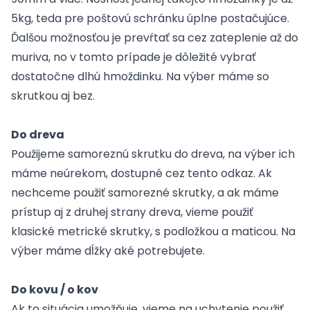
5kg, teda pre poštovú schránku úplne postačujúce.
Ďalšou možnosťou je prevŕtať sa cez zateplenie až do
muriva, no v tomto prípade je dôležité vybrať
dostatočne dlhú
hmoždinku
. Na výber máme so
skrutkou aj bez.
Do dreva
Použijeme samoreznú skrutku do dreva, na výber ich
máme neúrekom, dostupné cez tento
odkaz
. Ak
nechceme použiť samorezné skrutky, a ak máme
prístup aj z druhej strany dreva, vieme použiť
klasické
metrické skrutky
, s
podložkou
a
maticou
. Na
výber máme dĺžky aké potrebujete.
Do kovu / o kov
Ak to situácia umožňuje, vieme na uchytenie použiť