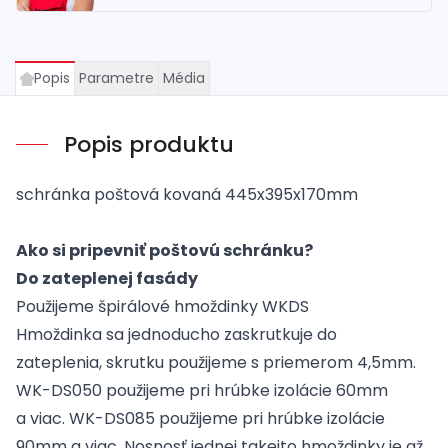
Popis
Parametre
Média
Popis produktu
schránka poštová kovaná 445x395x170mm
Ako si pripevniť poštovú schránku?
Do zateplenej fasády
Použijeme špirálové hmoždinky
WKDS
Hmoždinka sa jednoducho zaskrutkuje do
zateplenia,
skrutku
použijeme s priemerom 4,5mm.
WK-DS050 použijeme pri hrúbke izolácie 60mm
a viac. WK-DS085 použijeme pri hrúbke izolácie
90mm a viac. Nosnosť jednej takejto hmoždinky je až