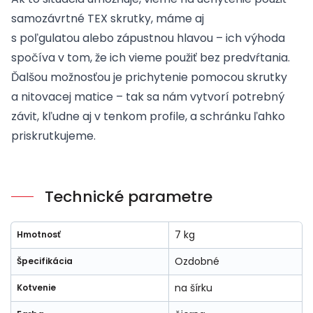
samozávrtné
TEX
skrutky, máme aj
s
poľgulatou
alebo
zápustnou
hlavou – ich výhoda
spočíva v tom, že ich vieme použiť bez predvŕtania.
Ďalšou možnosťou je prichytenie pomocou skrutky
a
nitovacej matice
– tak sa nám vytvorí potrebný
závit, kľudne aj v tenkom profile, a schránku ľahko
priskrutkujeme.
Technické parametre
7 kg
Hmotnosť
Ozdobné
Špecifikácia
na šírku
Kotvenie