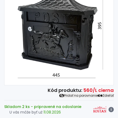
Spojovací
materiál
%
Zľava
Kód produktu:
560/L cierna
Pridať na porovnanie
Zdieľať
Skladom 2 ks
- pripravené na odoslanie
i
U vás môže byť už
11.08.2026