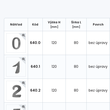
Výška H
Šírka L
Náhľad
Kód
Povrch
[mm]
[mm]
640.0
120
80
bez úpravy
640.1
120
80
bez úpravy
640.2
120
80
bez úpravy