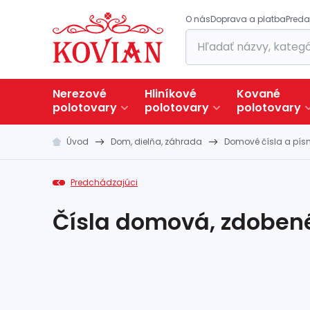
O nás
Doprava a platba
Preda
Nerezové
Hliníkové
Kované
polotovary
polotovary
polotovary
Úvod
Dom, dielňa, záhrada
Domové čísla a pí
Predchádzajúci
Čísla domová, zdoben