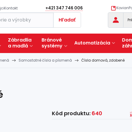
+421 347 746 006
KovianPo
jci
Kontakt
Hľadať
Pr
Zábradlia
Bránové
Dom
Automatizácia
a
madlá
systémy
záh
smená
Samostatné čísla a písmená
Čísla domová, zdobené
é
Kód produktu:
640