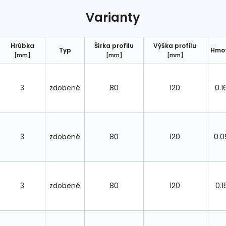
Varianty
Hrúbka
Šírka profilu
Výška profilu
Typ
Hmo
[mm]
[mm]
[mm]
3
zdobené
80
120
0.1
3
zdobené
80
120
0.0
3
zdobené
80
120
0.1