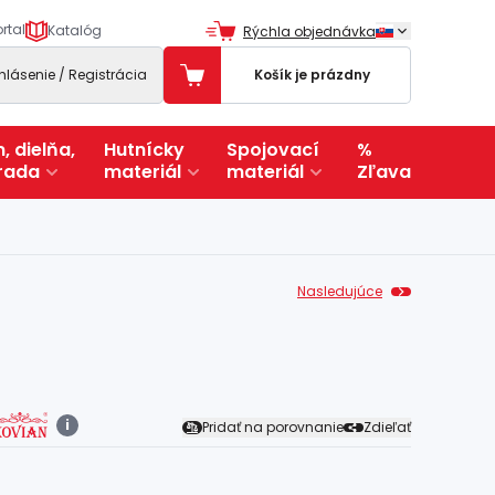
rtal
Katalóg
Rýchla objednávka
ihlásenie / Registrácia
Košík je prázdny
, dielňa,
Hutnícky
Spojovací
%
rada
materiál
materiál
Zľava
Nasledujúce
i
Pridať na porovnanie
Zdieľať